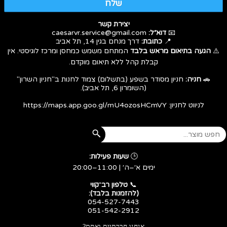
שלח
יצירת קשר
📧
דוא״ל:
caesarvr.service@gmail.com
📍
כתובת:
דרך מנחם בגין 14, תל אביב
⚠️
הגעה בתיאום מראש בלבד
המתחם משמש כמחסן ומרכז לוגיסטי. אין
קבלת קהל ללא תיאום מוקדם.
🚗
חניה:
חניון מסודר בשפע (בתשלום) צמוד לחנות ב"חניון השרון"
(השומרון 6, תל אביב).
לניווט לחניון:
https://maps.app.goo.gl/mU4ozosHCmVY
🕒
שעות פעילות:
ימים א׳–ה׳ | 11:00–20:00
​​​​​​​📞
טלפון רב־קווי
(להזמנות בלבד):
054-527-7443
051-542-2912
אנחנו חברתיים ואתם?