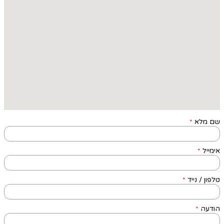
שם מלא
*
אימייל
*
טלפון / נייד
*
הודעה
*