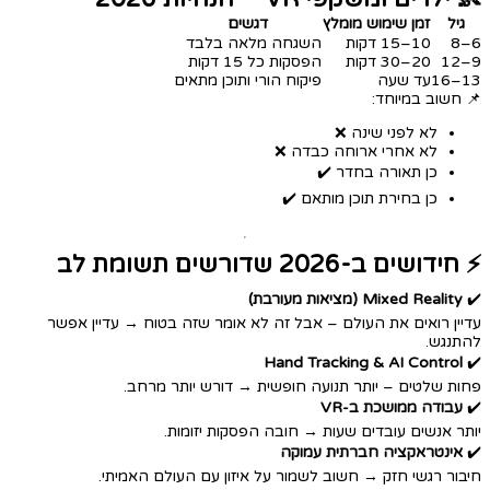
גיל
זמן שימוש מומלץ
דגשים
6–8
10–15 דקות
השגחה מלאה בלבד
9–12
20–30 דקות
הפסקות כל 15 דקות
13–16
עד שעה
פיקוח הורי ותוכן מתאים
📌 חשוב במיוחד:
לא לפני שינה ❌
לא אחרי ארוחה כבדה ❌
כן תאורה בחדר ✔️
כן בחירת תוכן מותאם ✔️
⚡ חידושים ב-2026 שדורשים תשומת לב
✔️
Mixed Reality (מציאות מעורבת)
עדיין רואים את העולם – אבל זה לא אומר שזה בטוח → עדיין אפשר
להתנגש.
Hand Tracking & AI Control
✔️
פחות שלטים – יותר תנועה חופשית → דורש יותר מרחב.
✔️
עבודה ממושכת ב-VR
יותר אנשים עובדים שעות → חובה הפסקות יזומות.
✔️
אינטראקציה חברתית עמוקה
חיבור רגשי חזק → חשוב לשמור על איזון עם העולם האמיתי.