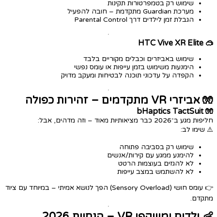
שימוש רק בטמפרטורות תקינות
מערכת Guardian מתקדמת – חובה להפעיל
הגבלת זמן לילדים דרך Parental Control
🥽 HTC Vive XR Elite
שימוש באביזרים וכבלים מקוריים בלבד
הימנעות משימוש בזמן עייפות או עומס נפשי
הקפדה על עדכוני תוכנה לבטיחות ומעקב מדויק
🧤 אביזרי VR מתקדמים – זהירות כפולה
🧤 bHaptics TactSuit
חליפות מגע ב־2026 כבר מציאותיות מאוד – וזה מדהים, אבל:
⚠️ שימו לב:
שימוש רק בסביבה פתוחה
להימנע ממגע עם קירות/אנשים
לא להגזים בעוצמות הרטט
לא להשתמש במצב עייפות
👉 עומס חושי (Sensory Overload) הפך לנושא אמיתי – במיוחד עם ציוד
מתקדם.
👶 ילדים ומשקפי VR – הנחיות 2026