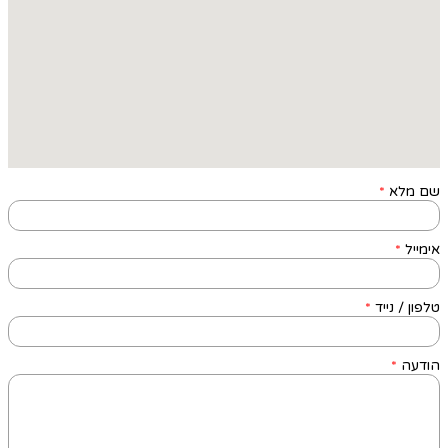
שם מלא
*
אימייל
*
טלפון / נייד
*
הודעה
*