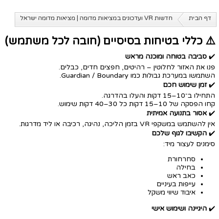
דף הבית
חדשות VR ועדכונים במציאות מדומה | מציאות מדומה ישראל
⚠️ כללי בטיחות בסיסיים (חובה לכל משתמש)
✔️
סביבה בטוחה ומוכנה מראש
פנו את האזור לחלוטין – רהיטים, חפצים חדים, כבלים.
השתמשו במערכת גבולות כמו Guardian / Boundary.
✔️
זמן שימוש חכם
התחילו ב־10–15 דקות והעלו בהדרגה.
קחו הפסקה של 10–15 דקות כל 30–40 דקות שימוש.
✔️
אסור בתנועה אמיתית
אין להשתמש במשקפי VR בזמן הליכה, נהיגה, רכיבה או ליד מדרגות.
✔️
הקשיבו לגוף שלכם
סימנים לעצור מיד:
סחרחורת
בחילה
כאב ראש
עייפות בעיניים
איבוד שיווי משקל
✔️
היגיינה ושימוש אישי