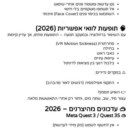
נקו עדשות ומשטח פנים אחרי שימוש
אל תשתפו משקפיים בלי חיטוי
השתמשו בכיסוי פנים (Face Cover) איכותי
🧠 תופעות לוואי אפשריות (2026)
עם השיפור ברזולוציה ובמעקב תנועה – התופעות פחתו, אך עדיין קיימות:
סחרחורת (VR Motion Sickness)
בחילה
כאבי ראש
עייפות עיניים
בלבול רגעי בין מציאות לדיגיטל
⚠️ במקרים נדירים:
התקפי אפילפסיה (רגישים לאור מהבהב)
👉 הופיע תסמין?
עצור מיד, שב, שתה מים, וחזור רק אחרי התאוששות מלאה.
🥽 עדכונים מהיצרנים – 2026
🥽 Meta Quest 3 / Quest 3S
אין לחשוף לשמש (נזק מיידי לעדשות)