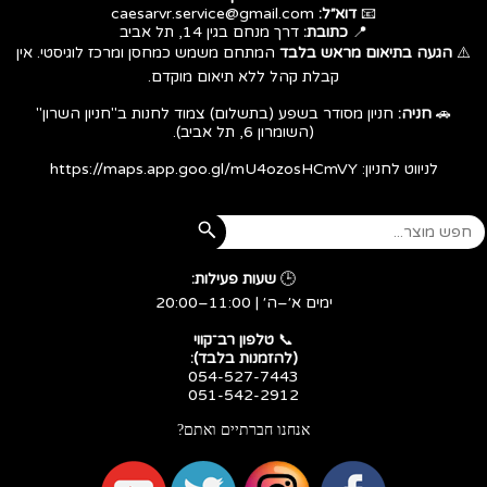
📧
דוא״ל:
caesarvr.service@gmail.com
📍
כתובת:
דרך מנחם בגין 14, תל אביב
⚠️
הגעה בתיאום מראש בלבד
המתחם משמש כמחסן ומרכז לוגיסטי. אין
קבלת קהל ללא תיאום מוקדם.
🚗
חניה:
חניון מסודר בשפע (בתשלום) צמוד לחנות ב"חניון השרון"
(השומרון 6, תל אביב).
לניווט לחניון:
https://maps.app.goo.gl/mU4ozosHCmVY
🕒
שעות פעילות:
ימים א׳–ה׳ | 11:00–20:00
​​​​​​​📞
טלפון רב־קווי
(להזמנות בלבד):
054-527-7443
051-542-2912
אנחנו חברתיים ואתם?