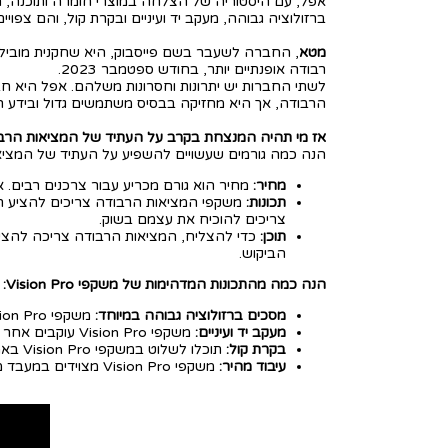
ברזולוציה גבוהה, מעקב יד ועיניים ובקרת קול, והם צפויים
מטא
רבודה אופנתיים יותר, בחודש ספטמבר 2023.
הרבודה, אך היא מחזיקה בבסיס משתמשים גדול ובידע רב 
אז מי תהיה המנצחת בקרב על העתיד של המציאות הרב
הנה כמה גורמים שעשויים להשפיע על העתיד של המציא
מחיר:
מחיר הוא גורם מכריע עבור צרכנים רבים. אם משקפי Vision Pro של אפל יהיו יקרים מדי, הם עלולים להקשות
תכונות:
צריכים להוכיח את עצמם בשוק.
תוכן:
כדי להצליח, המציאות הרבודה צריכה להציע מג
הביקוש.
הנה כמה מהתכונות המדהימות של משקפי Vision Pro:
מסכים ברזולוציה גבוהה במיוחד:
משקפי Vision Pro מציגים תמונה צלולה וחדה, ממש כמו מסך טלוויזיה איכותי.
מעקב יד ועיניים:
משקפי Vision Pro עוקבים אחר תנועות הידיים והעיניים שלכם, כדי לספק חוויה טבעית ומדויקת.
בקרת קול:
תוכלו לשלוט במשקפי Vision Pro באמצעות הקול שלכם, כדי לשחרר את הידיים שלכם.
עיבוד מהיר:
משקפי Vision Pro מצוידים במעבד מהיר, כדי לספק חוויה חלקה וזורמת.