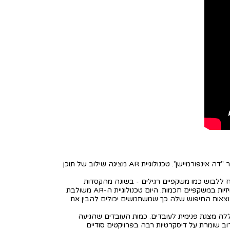
אפל מתכננת להשיק שני מכשירים עם טכנולוגיית AR (מציאות רבודה) ו-VR (מציאות וירטואלית) ב-2022 ו-2023, כך לפי דיווח של אתר "דה אינפורמיישן". טכנולוגיית AR מציגה שילוב של תוכן
נולוגיית AR שניתן יהיה לשלב במוצר קטן, שיהיה נוח ללבוש כמו משקפיים רגילים - בשונה מהקסדות
המגושמות הקיימות היום. קיימות תחזיות לפיהן המציאות הרבודה תהיה פלטפורמת הטכנולוגית הבאה שתחליף מחשבים, טלפונים וטלוויזיות במשקפיים חכמות. היום טכנולוגיית ה-AR משולבת
ומאפשרת למשתמשים להציב רהיט בסלון על מנת לראות אם הוא מתאים לפני הקנייה, למשל. גוגל שילבה לאחרונה AR בתוצאות החיפוש שלה כך שמשתמשים יכולים להבין את
ה מצגת פנימית לעובדים. כמות העובדים שהגיעה
ב שומרת על דיסקרטיות רבה בפרויקטים סודיים