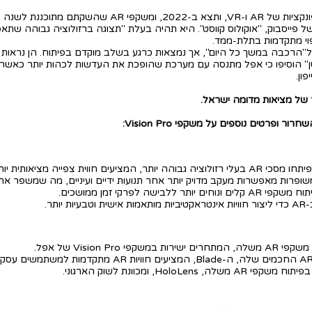
ל פייסבוק, "אוקולוס קווסט". היא תהיה בעלת "תצוגה ברזולוציה גבוהה שת
מיפוי מתקדמות בתלת-ממד.
ד 421, ולפי הדיווח הן נועדו ל"הרכבה במשך כל היום", אך נמצאות כרגע בשלב מוקדם בפיתו
ן" הוסיפו כי אפל מתנסה עם מערכת שהופכת את העדשות לכהות יותר כאשר י
ון.
פרטים נוספים על משקפי Vision Pro:
יותר, המציעים חווית צפייה מציאותית יותר.
שופרות מאפשרות מעקב מדויק יותר אחר תנועות ידיים ועיניים, מה שמשפר א
ר ללבישה לפרקי זמן ממושכים.
ותר.
Vision Pr של אפל.