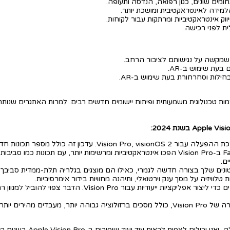
עת שימוש ב-AR.
חילות וסחרחורת בעת שימוש ב-AR.
כולל מספר תכונות חדשות ומעניינות, כגון:
שיחות FaceTime ב-Vision Pro הפכו אינטראקטיביות ומרשימות יותר, עם תכונ
ם.
נים שלך בצורה חדשה לגמרי, כאילו הם מוצגים בגלריה תלת-ממדית סביבך.
טלוויזיה על מסך ענק וירטואלי, ותיהנה מחוויות בידור אימרסיביות.
אפל פתחה את הדלת למפתחים כדי ליצור אפליקציות ייעוד
ת חיי סוללה ארוכים יותר.
אפל ידועה בכך שהיא ממשיכה 