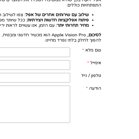
התפתחויות כוללים:
שילוב עם שירותים אחרים של אפל:
צפו לשילוב הדוק יותר בין Vision Pro לשירותים אחרים של אפ
פיתוח אפליקציות חדשות ויצירתיות:
ככל שיותר מפת
מחיר תחרותי יותר:
עם הזמן, אנו עשויים לראות ירידה במחיר של Vision Pro, מה שהופך 
לסיכום,
להפוך לחלק בלתי נפרד מחיינו.
שם מלא
*
אימייל
*
טלפון / נייד
הודעה
*