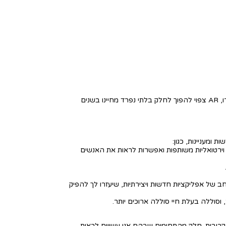
תחום המציאות הרבודה מתפתח בקצב מהיר, עם התקדמות טכנולוגית משמעותית ופיתוח יישומים חדשים רבים. למרות האתגרים שנותרו, AR צפוי להפוך לחלק בלתי נפרד מחיינו בשנים
ות כמו סביבות וירטואליות משותפות ואפשרות לראות את האנשים
יות עבור Vision Pro. הדבר צפוי להוביל למגוון רחב של אפליקציות חדשות ויצירתיות, שיעזרו לך להפיק
לשכלל את המוצרים שלה, ואנו יכולים לצפות לראות עוד ועוד שיפורים ב-Apple Vision Pro בשנים הקרובות. חלק מהתחומים שבהם אנו עשויים לראות