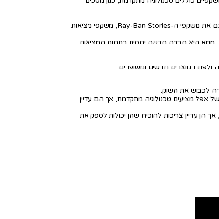
ריה של הצלחה במוצרי חומרה ותוכנה, הציגה את משקפי המציאות הרבודה שלה, Vision Pro, בחודש יוני 2024. המשקפיים כוללים טכנולוגיה מתקדמת, כגון מסכים
, החברה לשעבר בשם פייסבוק, היא שחקנית מובילה בתחום המציאות המדומה (VR), עם משקפי ה- Quest 3. החברה הציגה גם את משקפי ה-Ray-Ban Stories, משקפי מציאות
 היא חברה מוכחת עם מוניטין של חדשנות, אך משקפי Vision Pro שלה יקרים יחסית. מטא היא חברה חדשה יחסית בתחום המציאות
ה ולפתח מוצרים חדשים ומשופרים.
פי המציאות הרבודה צריכים להציע תכונות מרשימות שיגרמו למשתמשים לרצות לרכוש אותם. משקפי Vision Pro של אפל מציעים טכנולוגיה מתקדמת, אך הם עדיין
ך הן עדיין צריכות להוכיח שהן יכולות לספק את