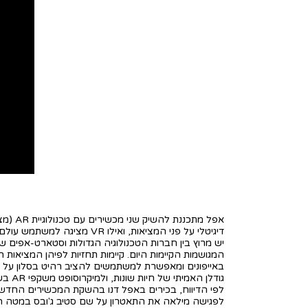
דיגיטלי על פני המציאות, ואילו VR מציגה למשתמש עולם וירטואלי לחלוטין.
גודלן האמיתי של חיות שונות, ולמיקרוסופט משקפי AR בשם "הולולנס" - אך אלו נמצאות בשימוש של ארגונים ולא בשימוש צרכני.
לפי הדיווח, בכירים באפל דנו בהשקת המכשירים החדשי
לפגישה מילאה את התאטרון על שם סטיב ג'ובס במטה הח