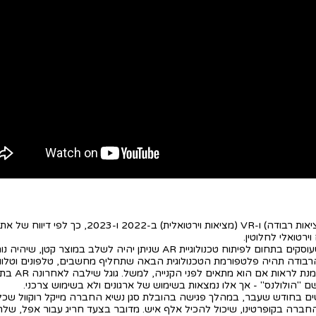
יש מרוץ בין חברות הטכנולוגיה הגדולות וסטארט-אפים שעוסקים בתחום לפיתוח טכ
באייפונים 
ם בחודש שעבר, במהלך פגישה בהובלת סגן נשיא החברה מייקל רוקוול שכלל
ברה בקופרטינו, שיכול להכיל אלף איש. מדובר בצעד חריג עבור אפל, שלרו