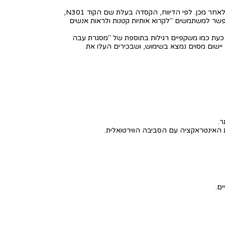
שני המוצרים עליהם דובר בפגישה הם קסדה שתכלול פונקציות של AR ו-VR, ותצא ב-2022, ומשקפי AR שהשקתם מתוכננת לשנה לאחר מכן. לפי הדיווח, הקסדה בעלת שם הקוד N301,
אפשר למשתמשים "לקרוא אותיות קטנות ולראות אנשים
ח. הן נראות כעת כמו משקפיים רגילות בתוספת של "מסגרת עבה
ישום מסוים נמצא בשימוש, ושבכירים העלו את
ת האינטראקציה עם הסביבה הווירטואלית.