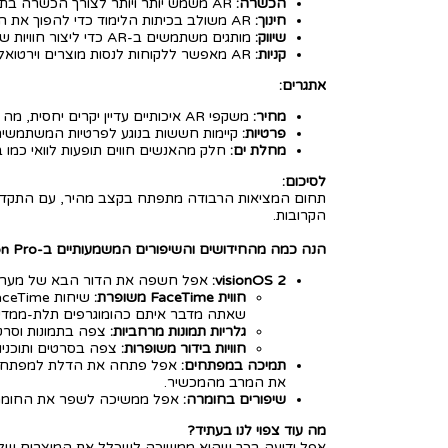
הכשרה:
AR משמש יותר ויותר לצורך הכשרה בתחומים שונים, כגון רפואה, הנדסה ותעופה.
חינוך:
AR משולב בכיתות הלימוד כדי להפוך את הלמידה לאינטראקטיבית ומושכת יותר.
שיווק:
מותגים משתמשים ב-AR כדי ליצור חוויות שיווק אינטראקטיביות ומרתקות עבור לקוחות.
קניות:
AR מאפשר ללקוחות לנסות מוצרים וירטואלית לפני רכישה.
אתגרים:
מחיר:
משקפי AR איכותיים עדיין יקרים יחסית, מה שמקשה על נגישותם לציבור הרחב.
פרטיות:
קיימות חששות בנוגע לפרטיות המשתמשים ב
מחלת ים:
חלק מהאנשים חווים תופעות לוואי כמו ב
לסיכום:
הקרובות.
הנה כמה מהחידושים והשיפורים המשמעותיים ב-Apple Vision Pro בשנת 2024:
visionOS 2:
אפל חשפה את הדור הבא של מערכת ההפעלה עבור Vision Pro, visionOS 2. עדכון זה 
חווית FaceTime משופרת:
שאתה מדבר איתם כהומוגרפים תלת-ממדיי
גלריות תמונות מרחביות:
צפה בתמונות וסרטו
חוויות בידור משופרות:
צפה בסרטים ותוכניות 
תמיכה במפתחים:
את המרב מהמכשיר.
שיפורים בחומרה:
אפל ממשיכה לשפר את החומרה של Vision Pro, כולל מסכים ברזולוציה גבוהה יותר, מעבדים מהירים יותר, וסוללה בעל
מה עוד צפוי לנו בעתיד?