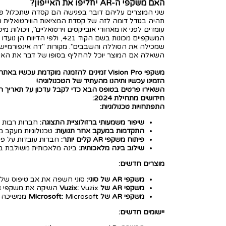
האם משקפי ה-AR יחליפו את האייפון?
תהיה בגודל דומה לזה של קסדת המציאות הווירטואלית ש
עומדים לפני או מאחורי אובייקטים וירטואליים", ויכולות 
המשקפיים מכונות בשם הקו
שמכילה את הסוללה והשבבים". מקורות "דה אינפורמייש
השאלה אם המוצר יוכל להחליף בסופו של דבר את האייפ
משקפי Vision Pro זמינים להזמנה מוקדמת עכשיו באתר של מציאות מדומה ישראל.
הזמינו עכשיו ותיהנו מהעתיד של הטכנולוגיה!
השאירו פרטים בטופס הבא כדי לקבל עדכון על תאריך השחרור ו
חידושים מתחילת 2024:
התפתחויות טכנולוגיות:
שיפור משמעותי ברזולוציית התצוגה:
חברות רבות פיתחו מסכי AR בעלי רזולוציה גבוהה 
התקדמות במעקב אחר תנועות:
טכנולוגיות מעקב מ
פיתוח משקפי AR קלים יותר:
חברות עובדות על פיתוח משקפי AR קלים ונוחים יות
שילוב בינה מלאכותית:
בינה מלאכותית משולבת ב-AR כדי ליצור חוויות אינטראקטיביות מותאמות אישית וטבעיות י
מוצרים חדשים:
משקפי AR של סוני:
סוני חשפה את אב טיפוס של משקפי AR משלה, המתחרים ישירות במשקפי o
משקפי AR של Vuzix:
Vuzix השיקה את משקפי AR החכמים שלה, ה-Blade, המציעים חוויות AR מתקדמות למשתמשים עסקיים.
משקפי AR של Microsoft:
Microsoft ממשיכה בפיתוח משקפי AR משלה, HoloLens, ומכוונת לשוק הארגוני.
יישומים חדשים: