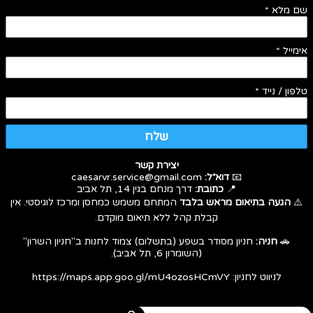
שם מלא
*
אימייל
*
טלפון / נייד
*
שלח
יצירת קשר
📧
דוא״ל:
caesarvr.service@gmail.com
📍
כתובת:
דרך מנחם בגין 14, תל אביב
⚠️
הגעה בתיאום מראש בלבד
המתחם משמש כמחסן ומרכז לוגיסטי. אין
קבלת קהל ללא תיאום מוקדם.
🚗
חניה:
חניון מסודר בשפע (בתשלום) צמוד לחנות ב"חניון השרון"
(השומרון 6, תל אביב).
לניווט לחניון:
https://maps.app.goo.gl/mU4ozosHCmVY