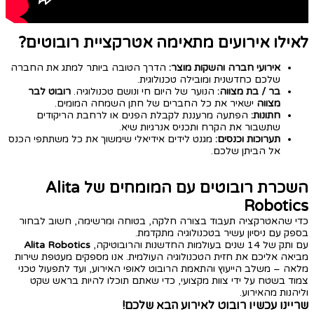
לאילו אירועים מתאימה אטרקציית רובוטים?
אירועי חברה והשקות מוצר:
הדרך הטובה ביותר למתג את החברה
שלכם כחדשנית ומובילה טכנולוגית.
בר / בת מצווה:
הנוער של היום חי ונושם טכנולוגיה.
רובוט לבר
מצווה
ישאיר את כל החברים של חתן השמחה המומים.
חתונות:
הפתעה מרעננת לקבלת הפנים או לרחבת הריקודים
שתשבור את הקרח ותכניס אנרגיות שיא.
תערוכות וכנסים:
מגנט לידים אידיאלי שימשוך את כל משתתפי הכנס
אל הביתן שלכם.
השכרת רובוטים עם המומחים של Alita
Robotics
כדי שהאטרקציה תעבוד בצורה חלקה, בטוחה ומרשימה, חשוב לבחור
בספק עם ניסיון עשיר בטכנולוגיה מתקדמת.
עם ותק של 14 שנים בעולמות החדשנות והרובוטיקה,
Alita Robotics
מביאה אליכם את חזית הטכנולוגיה העולמית. אנו מספקים מעטפת שירות
מלאה – משלב הייעוץ והתאמת הרובוט לאופי האירוע, ועד לתפעול טכני
צמוד בשטח על ידי צוות מקצועי, כדי שאתם תוכלו להיות בראש שקט
וליהנות מהאירוע.
שריינו עכשיו רובוט לאירוע הבא שלכם!