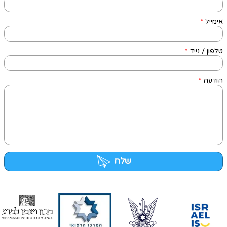
אימייל
*
טלפון / נייד
*
הודעה
*
שלח