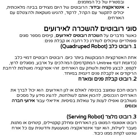
ובסטוריז של כל המוזמנים.
אינטראקציה ובידור:
הרובוטים של היום מצוידים בבינה מלאכותית,
יכולים לתקשר עם הקהל, לרקוד, להגיש משקאות ולהצטלם עם
האורחים.
סוגי רובוטים להשכרה לאירועים
כאשר מדברים על
השכרת רובוטים לאירועים
, קיימים מספר סוגים
פופולריים שיכולים לשדרג כל רחבה או קבלת פנים:
1. רובוט כלב (Quadruped Robot)
אחת האטרקציות המבוקשות ביותר כיום. רובוטים רובוטיים דמויי כלב
(כדוגמת דגמי Unitree המתקדמים) המהלכים על ארבע, מסוגלים לרוץ,
לקפוץ, לבצע סלטות ולשחק עם האורחים. זוהי אטרקציה מושלמת לרחבת
הריקודים או לקבלת פנים דינמית במיוחד.
2. רובוט קבלת פנים ומארח
רובוט חכם שמוצב בכניסה לאולם או לגן האירועים. הוא יכול לברך את
האורחים הנכנסים, להכווין אותם לשולחנות, להציג מידע על מסכים
משולבים ואפילו לענות על שאלות בסיסיות. אידיאלי עבור
אירועי חברה
וכנסים
.
3. רובוט מלצר (Serving Robot)
רובוט אוטונומי המנווט בין האורחים ומחלק קוקטיילים, קינוחים או מתנות.
מעבר ליעילות, הוא יוצר אינטראקציה משעשעת וחדשנית עם כל אורח
שניגש לקחת ממנו כיבוד.