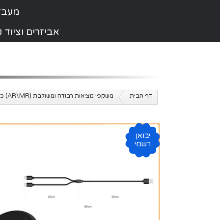
מעבדת תי
אביזרים וציוד
דף הבית
משקפי מציאות רבודה ומשולבת (AR\MR) כל הדגמים
יבואן
רשמי