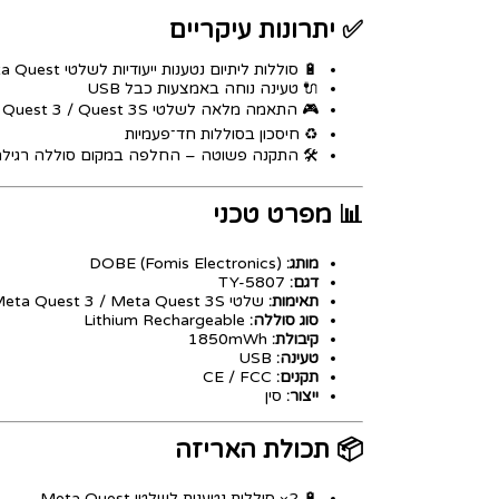
✅ יתרונות עיקריים
🔋 סוללות ליתיום נטענות ייעודיות לשלטי Meta Quest
🔌 טעינה נוחה באמצעות כבל USB
🎮 התאמה מלאה לשלטי Quest 3 / Quest 3S
♻️ חיסכון בסוללות חד־פעמיות
️ התקנה פשוטה – החלפה במקום סוללה רגילה
📊 מפרט טכני
DOBE (Fomis Electronics)
מותג:
TY-5807
דגם:
שלטי Meta Quest 3 / Meta Quest 3S בלבד
תאימות:
Lithium Rechargeable
סוג סוללה:
1850mWh
קיבולת:
USB
טעינה:
CE / FCC
תקנים:
סין
ייצור:
📦 תכולת האריזה
🔋 2× סוללות נטענות לשלטי Meta Quest