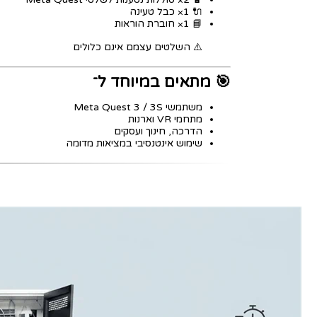
🔌 1× כבל טעינה
📘 1× חוברת הוראות
⚠️ השלטים עצמם אינם כלולים
🎯 מתאים במיוחד ל־
משתמשי Meta Quest 3 / 3S
מתחמי VR וארנות
הדרכה, חינוך ועסקים
שימוש אינטנסיבי במציאות מדומה