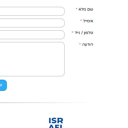
שם מלא
*
אימייל
*
טלפון / נייד
*
הודעה
*
ש