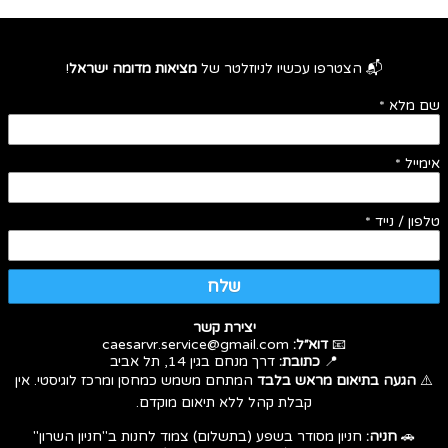
📬 הצטרפו עכשיו לניוזלטר של
מציאות מדומה ישראל
!
שם מלא
*
אימייל
*
טלפון / נייד
*
שלח
יצירת קשר
📧
דוא״ל:
caesarvr.service@gmail.com
📍
כתובת:
דרך מנחם בגין 14, תל אביב
⚠️
הגעה בתיאום מראש בלבד
המתחם משמש כמחסן ומרכז לוגיסטי. אין
קבלת קהל ללא תיאום מוקדם.
🚗
חניה:
חניון מסודר בשפע (בתשלום) צמוד לחנות ב"חניון השרון"