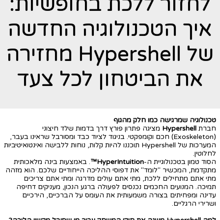
לחזור ללכת בחופשיות:
איך הטכנולוגיה החדשה
של Hypershell מחזירה
את הביטחון לכל צעד
טכנולוגיה שמרגישה כמו חלק מהגוף
חברת
Hypershell
מציגה פתרון פורץ דרך בדמות שלד חיצוני
(Exoskeleton) חכם וקומפקטי. בניגוד לציוד כבד ומסורבל שראינו בעבר,
המערכות של Hypershell תוכננו להיות קלות, נוחות ללבישה ואינטואיטיביות
לחלוטין.
הסוד טמון בטכנולוגיית ה-
HyperIntuition™
. באמצעות בינה מלאכותית
מתקדמת, המכשיר "לומד" את דפוסי ההליכה הייחודיים שלכם. הוא מזהה
מתי אתם מתחילים ללכת, מתי אתם עולים מדרגה ומתי אתם צריכים
תמיכה. המנועים החכמים נכנסים לפעולה ברגע הנכון, מעניקים דחיפה
עדינה ומפחיתים בצורה משמעותית את העומס על הברכיים, הירכיים
ושרירי הרגליים.