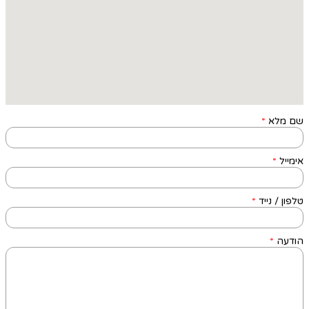
שם מלא
*
אימייל
*
טלפון / נייד
*
הודעה
*