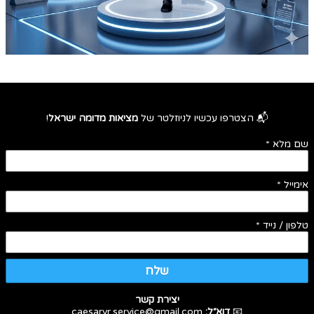
📬 הצטרפו עכשיו לניוזלטר של
מציאות מדומה ישראל
!
שם מלא
*
אימייל
*
טלפון / נייד
*
שלח
יצירת קשר
📧
דוא״ל:
caesarvr.service@gmail.com