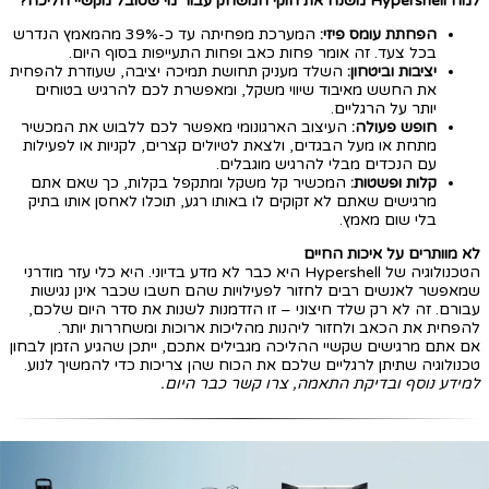
למה Hypershell משנה את חוקי המשחק עבור מי שסובל מקשיי הליכה?
הפחתת עומס פיזי:
המערכת מפחיתה עד כ-39% מהמאמץ הנדרש
בכל צעד. זה אומר פחות כאב ופחות התעייפות בסוף היום.
יציבות וביטחון:
השלד מעניק תחושת תמיכה יציבה, שעוזרת להפחית
את החשש מאיבוד שיווי משקל, ומאפשרת לכם להרגיש בטוחים
יותר על הרגליים.
חופש פעולה:
העיצוב הארגונומי מאפשר לכם ללבוש את המכשיר
מתחת או מעל הבגדים, ולצאת לטיולים קצרים, לקניות או לפעילות
עם הנכדים מבלי להרגיש מוגבלים.
קלות ופשטות:
המכשיר קל משקל ומתקפל בקלות, כך שאם אתם
מרגישים שאתם לא זקוקים לו באותו רגע, תוכלו לאחסן אותו בתיק
בלי שום מאמץ.
לא מוותרים על איכות החיים
הטכנולוגיה של Hypershell היא כבר לא מדע בדיוני. היא כלי עזר מודרני
שמאפשר לאנשים רבים לחזור לפעילויות שהם חשבו שכבר אינן נגישות
עבורם. זה לא רק שלד חיצוני – זו הזדמנות לשנות את סדר היום שלכם,
להפחית את הכאב ולחזור ליהנות מהליכות ארוכות ומשחררות יותר.
אם אתם מרגישים שקשיי ההליכה מגבילים אתכם, ייתכן שהגיע הזמן לבחון
טכנולוגיה שתיתן לרגליים שלכם את הכוח שהן צריכות כדי להמשיך לנוע.
למידע נוסף ובדיקת התאמה, צרו קשר כבר היום.