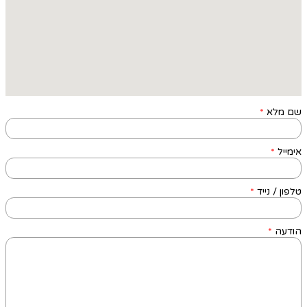
שם מלא
*
אימייל
*
טלפון / נייד
*
הודעה
*