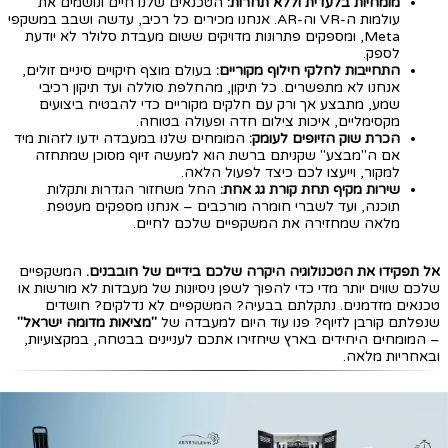
מומחיות בלעדית וללא תחרות:
הטכנאים שלנו חיים ונושמים את
עולמות ה-VR וה-AR. אנחנו מכירים כל רכיב, עדשה ושבב במשקפי
Meta, ומספקים פתרונות מדויקים ששום מעבדת סלולר לא יודעת
לספק.
התחייבות לחלקי חילוף מקוריים:
בעולם מוצף חיקויים סיניים זולים,
אנחנו לא מתפשרים. כל תיקון, מהחלפת סוללה ועד תיקון רכיבי
שמע, מתבצע אך ורק עם חלקים מקוריים כדי להבטיח ביצועים
מקסימליים, איכות צילום חדה ופעולה בטוחה.
הכרת שוק הזיופים לעומק:
המומחים שלנו במעבדה ידעו לזהות מיד
אם ה"מבצע" שקניתם ברשת הוא למעשה זיוף מסוכן שמתחזה
למקור, וייעצו לכם כיצד לפעול הלאה.
שירות מקיף תחת קורת גג אחת:
החל משחזור הגדרות ותקלות
תוכנה, ועד לשברי חומרה מורכבים – אנחנו מספקים מעטפת
מלאה שמחזירה את המשקפיים שלכם לחיים.
אל תפקידו את הטכנולוגיה היקרה שלכם בידיים של חובבנים.
המשקפיים
שלכם שווים יותר מדי כדי להפוך לשפן ניסיונות של מעבדות לא מורשות או
טכנאים מזדמנים. נתקלתם בבעיה? המשקפיים לא נדלקים? חושדים
שנפלתם קורבן לזיוף? פנו עוד היום למעבדה של
"מציאות מדומה ישראל"
– המומחים היחידים בארץ שיחזירו אתכם לעניינים בבטחה, במקצועיות,
ובאחריות מלאה.