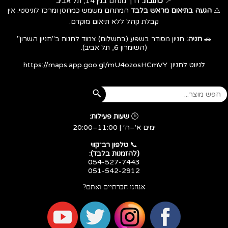
📍
כתובת:
דרך מנחם בגין 14, תל אביב
⚠️
הגעה בתיאום מראש בלבד
המתחם משמש כמחסן ומרכז לוגיסטי. אין
קבלת קהל ללא תיאום מוקדם.
🚗
חניה:
חניון מסודר בשפע (בתשלום) צמוד לחנות ב"חניון השרון"
(השומרון 6, תל אביב).
לניווט לחניון:
https://maps.app.goo.gl/mU4ozosHCmVY
🕒
שעות פעילות:
ימים א׳–ה׳ | 11:00–20:00
​​​​​​​📞
טלפון רב־קווי
(להזמנות בלבד):
054-527-7443
051-542-2912
אנחנו חברתיים ואתם?