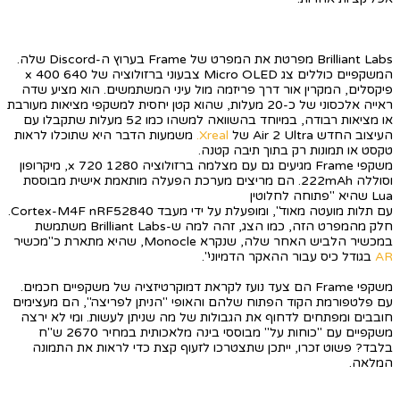
Brilliant Labs מפרטת את המפרט של Frame בערוץ ה-Discord שלה.
המשקפיים כוללים צג Micro OLED צבעוני ברזולוציה של 640 x 400
פיקסלים, המקרין אור דרך פריזמה מול עיני המשתמשים. הוא מציע שדה
ראייה אלכסוני של כ-20 מעלות, שהוא קטן יחסית למשקפי מציאות מעורבת
או מציאות רבודה, במיוחד בהשוואה למשהו כמו 52 מעלות שתקבלו עם
העיצוב החדש Air 2 Ultra של
Xreal.
משמעות הדבר היא שתוכלו לראות
טקסט או תמונות רק בתוך תיבה קטנה.
משקפי Frame מגיעים גם עם מצלמה ברזולוציה 1280 x 720, מיקרופון
וסוללה 222mAh. הם מריצים מערכת הפעלה מותאמת אישית מבוססת
Lua שהיא "פתוחה לחלוטין
עם תלות מועטה מאוד", ומופעלת על ידי מעבד Cortex-M4F nRF52840.
חלק מהמפרט הזה, כמו הצג, זהה למה ש-Brilliant Labs משתמשת
במכשיר הלביש האחר שלה, שנקרא Monocle, שהיא מתארת כ"מכשיר
AR
בגודל כיס עבור ההאקר הדמיוני".
משקפי Frame הם צעד נועז לקראת דמוקרטיזציה של משקפיים חכמים.
עם פלטפורמת הקוד הפתוח שלהם והאופי "הניתן לפריצה", הם מעצימים
חובבים ומפתחים לדחוף את הגבולות של מה שניתן לעשות. ומי לא ירצה
משקפיים עם "כוחות על" מבוססי בינה מלאכותית במחיר 2670 ש"ח
בלבד? פשוט זכרו, ייתכן שתצטרכו לזעוף קצת כדי לראות את התמונה
המלאה.