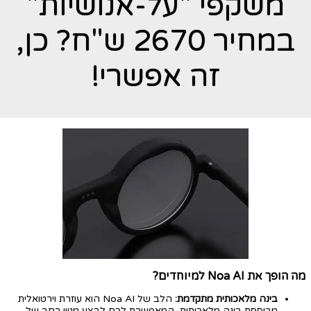
משקפי "על-אנושיות"
במחיר 2670 ש"ח? כן,
זה אפשרי!
מה הופך את Noa AI למיוחדים?
בינה מלאכותית מתקדמת:
הלב של Noa AI הוא עוזרת וירטואלית
מבוססת בינה מלאכותית, המאפשרת לכם לבצע מגוון רחב של