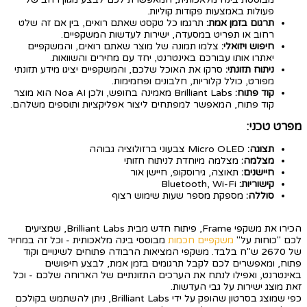
פעולות באמצעות פקודות קוליות.
תרגום בזמן אמת:
תרגמו כל טקסט שאתם רואים, בין אם זה שלט
רחוב או תפריט במסעדה, ישירות לעדשות המשקפיים.
חיפוש ויזואלי:
צלמו תמונה של מוצר שאתם רואים, והמשקפיים
יאתרו אותו עבורכם באינטרנט, יחד עם מחירים והשוואות.
ניתוח תזונתי:
סרקו את האוכל שלכם, והמשקפיים יציגו מידע תזונתי
מפורט, כולל קלוריות, חלבונים ופחמימות.
קוד פתוח:
Brilliant Labs מאמינה בחופש, ולכן Noa AI הוא מוצר
קוד פתוח, המאפשר למפתחים ליצור אפליקציות ותוספים משלהם.
מפרט טכני:
תצוגה:
Micro OLED צבעוני ברזולוציה גבוהה
מצלמה:
מצלמה מיוחדת לניתוח חזותי
חיישנים:
תאוצה, גירוסקופ, חיישן אור
קישוריות:
Bluetooth, Wi-Fi
סוללה:
מספקת מספר שעות שימוש רצוף
הכירו את משקפי Frame, פיתוח חדש מבית Brilliant Labs, שמציעים
לכם "כוחות על"
משקפיים חכמות
מבוססי בינה מלאכותית - וכל זה במחיר
של 2670 ש"ח בלבד. משקפי המציאות הרבודה פתוחים לשינויים וקוד
פתוח, ומאפשרים לכם לקבל תרגומים בזמן אמת, לבצע חיפושים
באינטרנט, ואפילו לנתח את הערכים התזונתיים של הארוחה שלכם - וכל
זאת מוצג ישירות על גבי העדשות.
כפי שמוצג בסרטון שהופק על ידי Brilliant Labs, ניתן להשתמש בקולכם