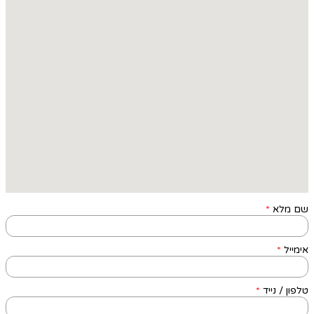
שם מלא
*
אימייל
*
טלפון / נייד
*