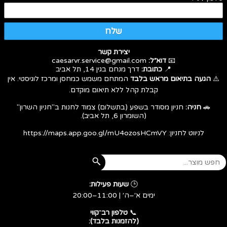
שלח
יצירת קשר
📧
דוא״ל:
caesarvr.service@gmail.com
📍
כתובת:
דרך מנחם בגין 14, תל אביב
⚠️
הגעה בתיאום מראש בלבד
המתחם משמש כמחסן ומרכז לוגיסטי. אין
קבלת קהל ללא תיאום מוקדם.
🚗
חניה:
חניון מסודר בשפע (בתשלום) צמוד לחנות ב"חניון השרון"
(השומרון 6, תל אביב).
לניווט לחניון:
https://maps.app.goo.gl/mU4ozosHCmVY
🕒
שעות פעילות:
ימים א׳–ה׳ | 11:00–20:00
​​​​​​​📞
טלפון רב־קווי
(להזמנות בלבד):