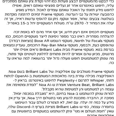
כדי לבקש מהמשקפיים לבצע פעולות כמו זיהוי נקודת ציון שאתם מסתכלים
עליה, חיפוש באינטרנט אחר זוג נעליים ספציפי שאתם רואים, ואפילו
לחפש מידע תזונתי על האוכל שאתם עומדים לאכול. המידע מופיע
כהטבעה ישירות על גבי העדשה. משקפי Frame זמינים להזמנה מוקדמת
בשלושה צבעים: שחור, אפור ושקוף. ניתן גם להוסיף עדשות ראייה, אך זה
יעלה את המחיר ל- 2970 ש"ח. משלוח המשקפיים יחל ב-15 באפריל.
משקפיים חכמים אינם רעיון חדש, אך אף אחד מהם לא באמת זכה
להצלחה מסחרית. ראינו כבר מספר ניסיונות לייצר משקפיים חכמים, כמו
משקפי Focals של North, משקפי השמש Bose AR (מציאות רבודה)
שהופסקו כעת, ולבסוף, משקפי Ray-Ban Meta החכמים, שעדיין נמצאים
בגרסת בטא. משקפי Frame מבית Brilliant Labs נראים אפילו יותר
מרגשים, מכיוון שהם אמורים להיות פתוחים לחלוטין לשינויים וקוד פתוח,
מה שנותן למשתמשים חופש פעולה גדול יותר בהשוואה למה שראינו עד
כה.
משקפי Frame משולבים עם אפליקציה של Brilliant Labs בשם Noa.
האפליקציה מכילה עוזרת בינה מלאכותית המשתמשת ב-OpenAI לניתוח
חזותי, Whisper לתרגום ו-Perplexity לחיפוש באינטרנט. בראיון ל-
Venture Beat, Brilliant Labs אומרת ש-Noa AI "לומדת ומתאימה את
עצמה הן למשתמש והן למשימות שהיא מקבלת".
למרות שניתן להשתמש ב-Noa בחינם, היא "מוגבלת במכסה יומית".
מסיבה זו, החברה מתכננת להציע מנוי בתשלום דרך Noa, אך עדיין אין
מידע על כמה זה יעלה. עם זאת, לא תצטרכו לשלם עבור השימוש
בחומרה עצמה, כפי ש-Brilliant Labs מציינת בערוץ ה-Discord שלה,
שאין "חומת תשלום או מנוי" וניתן להשתמש במשקפיים בחופשיות עם
אפליקציות אחרות.