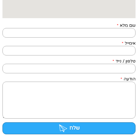
שם מלא
*
אימייל
*
טלפון / נייד
*
הודעה
*
שלח