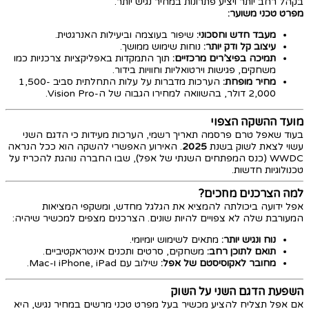
בקהל רחב יותר ויציע פתרונות במחיר נגיש יותר.
מפרט טכני משוער:
מעבד חדש וחסכוני:
שיפור בעוצמה וביעילות האנרגטית.
עיצוב קל ודק יותר:
נוחות שימוש ממושך.
תמיכה בפיצ’רים מרכזיים:
תוך התמקדות באפליקציות צרכניות כמו
משחקים, פגישות וירטואליות וחוויות בידור.
מחיר מופחת:
הערכות מדברות על עלות התחלתית סביב 1,500-
2,000 דולר, בהשוואה למחירו הגבוה של ה-Vision Pro.
מועד ההשקה הצפוי
בעוד שאפל טרם פרסמה תאריך רשמי, הערכות מעידות כי הדגם השני
עשוי לצאת לשוק בשנת
2025
. האירוע האפשרי להשקה הוא ככל הנראה
WWDC (כנס המפתחים השנתי של אפל), שבו החברה נוהגת להכריז על
טכנולוגיות חדשות.
למה הצרכנים מחכים?
אפל ידועה ביכולתה להמציא את הגלגל מחדש, ומשקפי המציאות
המעורבת שלה לא צפויים להיות שונים. הצרכנים מצפים למכשיר שיהיה:
נוח ונגיש יותר:
מתאים לשימוש יומיומי.
תואם לתוכן רחב:
משחקים, סרטים ותכנים אינטראקטיביים.
מחובר לאקוסיסטם של אפל:
שילוב עם iPhone, iPad ו-Mac.
השפעת הדגם השני על השוק
אם אפל תצליח להציע מכשיר בעל מפרט טכני מרשים במחיר נגיש, היא