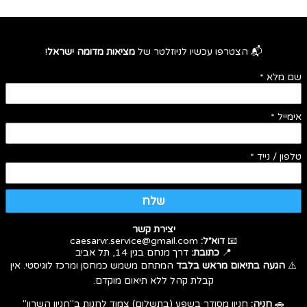
📬 הצטרפו עכשיו לניוזלטר של
מציאות מדומה ישראל
!
שם מלא
*
אימייל
*
טלפון / נייד
*
שלח
יצירת קשר
📧
דוא״ל:
caesarvr.service@gmail.com
📍
כתובת:
דרך מנחם בגין 14, תל אביב
⚠️
הגעה בתיאום מראש בלבד
המתחם משמש כמחסן ומרכז לוגיסטי. אין
קבלת קהל ללא תיאום מוקדם.
🚗
חניה:
חניון מסודר בשפע (בתשלום) צמוד לחנות ב"חניון השרון"