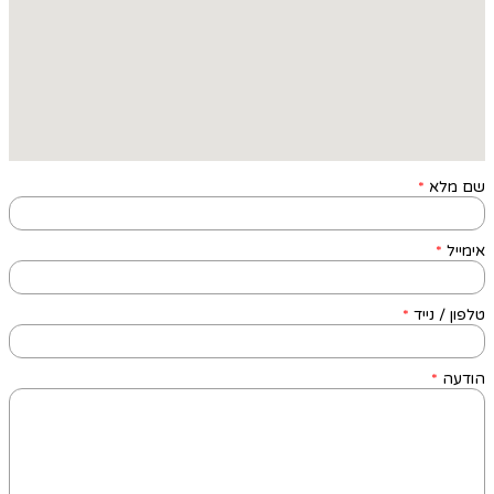
שם מלא
*
אימייל
*
טלפון / נייד
*
הודעה
*