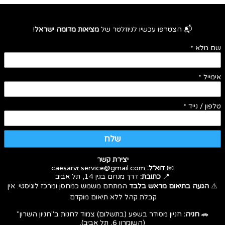
📬 הצטרפו עכשיו לניוזלטר של
מציאות מדומה ישראל
!
שם מלא
*
אימייל
*
טלפון / נייד
*
שלח
יצירת קשר
📧
דוא״ל:
caesarvr.service@gmail.com
📍
כתובת:
דרך מנחם בגין 14, תל אביב
⚠️
הגעה בתיאום מראש בלבד
המתחם משמש כמחסן ומרכז לוגיסטי. אין
קבלת קהל ללא תיאום מוקדם.
🚗
חניה:
חניון מסודר בשפע (בתשלום) צמוד לחנות ב"חניון השרון"
(השומרון 6, תל אביב).