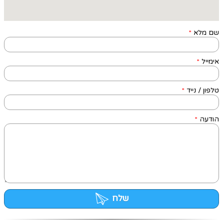
שם מלא
*
אימייל
*
טלפון / נייד
*
הודעה
*
שלח