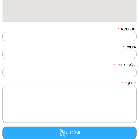
שם מלא
*
אימייל
*
טלפון / נייד
*
הודעה
*
שלח