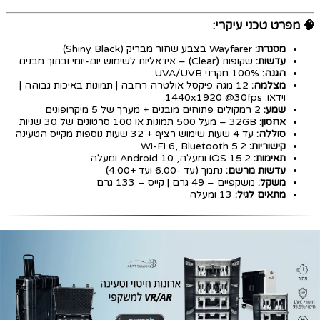
🧠
מפרט טכני עיקרי:
מסגרת:
Wayfarer בצבע שחור מבריק (Shiny Black)
עדשות:
שקופות (Clear) – אידאליות לשימוש יום-יומי ובתוך מבנים
הגנה:
100% מקרני UVA/UVB
מצלמה:
12 מגה פיקסל אולטרה רחבה | תמונות באיכות גבוהה |
וידאו: 1440x1920 @30fps
שמע:
2 רמקולים פתוחים מובנים + מערך של 5 מיקרופונים
אחסון:
32GB – מעל 500 תמונות או 100 סרטונים של 30 שניות
סוללה:
עד 4 שעות שימוש רציף + 32 שעות נוספות מקייס הטעינה
קישוריות:
Wi-Fi 6, Bluetooth 5.2
תאימות:
iOS 15.2 ומעלה, Android 10 ומעלה
עדשות מרשם:
נתמך (עד -6.00 ועד +4.00)
משקל:
משקפיים – 49 גרם | קייס – 133 גרם
מתאים לגיל:
13 ומעלה