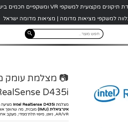
קונים מקצועית למשקפי VR ומשקפיים חכמים בישראל
 נלווה למשקפי מציאות מדומה | מציאות מדומה ישראל
RealSense D435i – עם IMU מובנ
מצלמת
Intel RealSense D435i
מציעה ש
אינרציאלית (IMU)
מובנית, מה שהופך אות
AR/VR, ניווט, מיפוי תלת־ממדי, מעקב אחרי עצמים ותנועה, ופתרונות אינטראקטיביים.