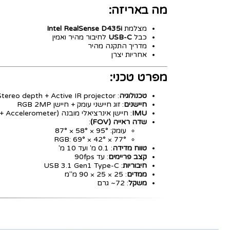
מה באריזה:
מצלמת
Intel RealSense D435i
כבל
USB-C
לחיבור מהיר ואמין
מדריך התקנה מהיר
אחריות יצרן
מפרט טכני:
טכנולוגיה
: Stereo depth + Active IR projector
חיישנים
: זוג חיישני עומק + חיישן RGB 2MP
IMU
: חיישן אינרציאלי מובנה (Gyroscope + Accelerometer)
שדה ראייה (FOV)
:
עומק: ‎87° × 58° × 95°
RGB: ‎69° × 42° × 77°
טווח מדידה
: 0.1 מ' ועד 10 מ'
קצב פריימים
: עד 90fps
חיבוריות
: USB 3.1 Gen1 Type-C
ממדים
: ‎90 × 25 × 25 מ"מ
משקל
: ‎~72 גרם