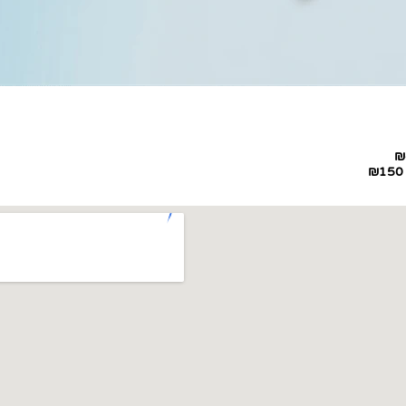
₪
₪150