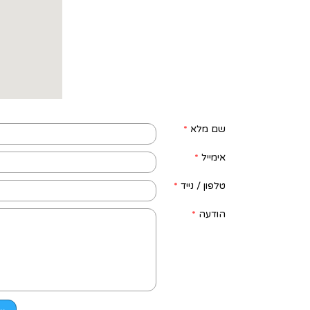
שם מלא
*
אימייל
*
טלפון / נייד
*
הודעה
*