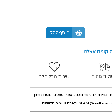
הוסף לסל
 קונים אצלנו
לוח מהיר
שירות מכל הלב
ה במיוחד למפתחי תוכנה, סטארטאפים, מוסדות חינוך
השילוב של מצלמת עומק עם IMU מאפשר ליצור מודלים מרחביים מדויקים יותר, לנטר תנועה, לבצע SLAM (Simultaneous Localization and Mapping), ולפתח יישומים חדשניים