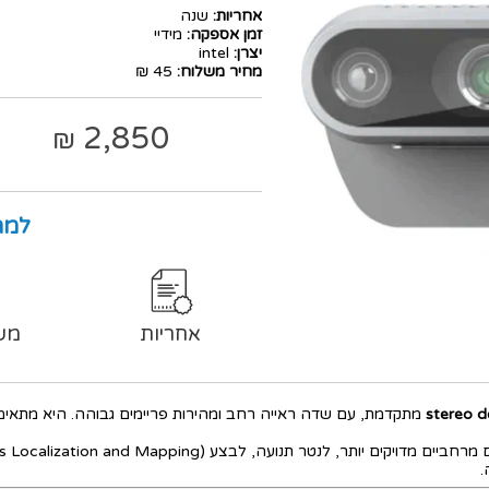
אחריות:
שנה
זמן אספקה:
מידיי
יצרן:
intel
מחיר משלוח:
45 ₪
2,850
₪
למה
אחריות
מש
stereo d
מתקדמת, עם שדה ראייה רחב ומהירות פריימים גבוהה. היא מתאימ
.