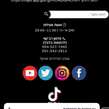
לניווט לחניון:
https://maps.app.goo.gl/mU4ozosHCmVY
🕒
שעות פעילות:
ימים א׳–ה׳ | 11:00–20:00
​​​​​​​📞
טלפון רב־קווי
(להזמנות בלבד):
054-527-7443
051-542-2912
אנחנו חברתיים ואתם?
×