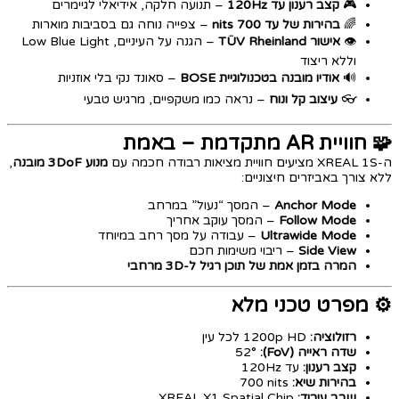
🎮
קצב רענון עד 120Hz
– תנועה חלקה, אידיאלי לגיימרים
🌈
בהירות של עד 700 nits
– צפייה נוחה גם בסביבות מוארות
👁️
אישור TÜV Rheinland
– הגנה על העיניים, Low Blue Light
וללא ריצוד
🔊
אודיו מובנה בטכנולוגיית BOSE
– סאונד נקי בלי אוזניות
👓
עיצוב קל ונוח
– נראה כמו משקפיים, מרגיש טבעי
🧩 חוויית AR מתקדמת – באמת
ה-XREAL 1S מציעים חוויית מציאות רבודה חכמה עם
מנוע 3DoF מובנה
,
ללא צורך באביזרים חיצוניים:
Anchor Mode
– המסך “נעול” במרחב
Follow Mode
– המסך עוקב אחריך
Ultrawide Mode
– עבודה על מסך רחב במיוחד
Side View
– ריבוי משימות חכם
המרה בזמן אמת של תוכן רגיל ל-3D מרחבי
⚙️ מפרט טכני מלא
רזולוציה:
1200p HD לכל עין
שדה ראייה (FoV):
‎52°
קצב רענון:
עד ‎120Hz
בהירות שיא:
‎700 nits
שבב עיבוד:
XREAL X1 Spatial Chip