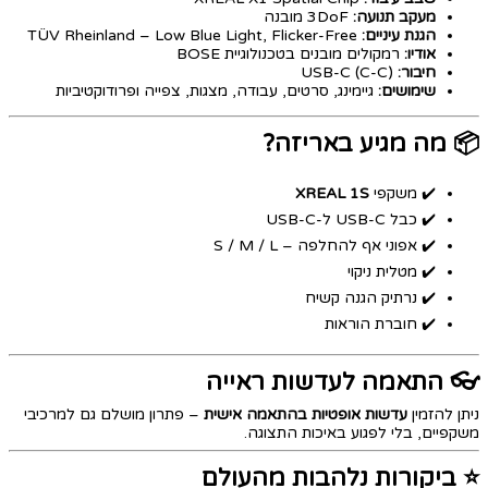
מעקב תנועה:
3DoF מובנה
הגנת עיניים:
TÜV Rheinland – Low Blue Light, Flicker-Free
אודיו:
רמקולים מובנים בטכנולוגיית BOSE
חיבור:
USB-C (C-C)
שימושים:
גיימינג, סרטים, עבודה, מצגות, צפייה ופרודוקטיביות
📦 מה מגיע באריזה?
✔️ משקפי
XREAL 1S
✔️ כבל USB-C ל-USB-C
✔️ אפוני אף להחלפה – S / M / L
✔️ מטלית ניקוי
✔️ נרתיק הגנה קשיח
✔️ חוברת הוראות
👓 התאמה לעדשות ראייה
ניתן להזמין
עדשות אופטיות בהתאמה אישית
– פתרון מושלם גם למרכיבי
משקפיים, בלי לפגוע באיכות התצוגה.
⭐ ביקורות נלהבות מהעולם