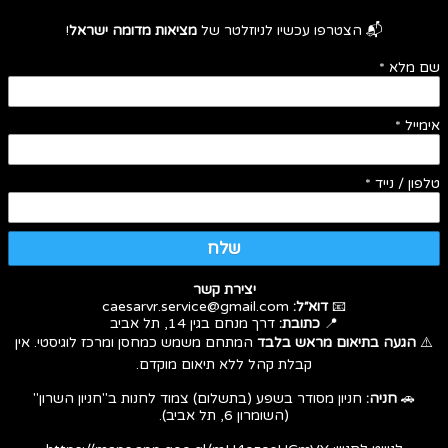
📬 הצטרפו עכשיו לניוזלטר של
מציאות מדומה ישראל
!
שם מלא
*
אימייל
*
טלפון / נייד
*
שלח
יצירת קשר
📧
דוא״ל:
caesarvr.service@gmail.com
📍
כתובת:
דרך מנחם בגין 14, תל אביב
⚠️
הגעה בתיאום מראש בלבד
המתחם משמש כמחסן ומרכז לוגיסטי. אין
קבלת קהל ללא תיאום מוקדם.
🚗
חניה:
חניון מסודר בשפע (בתשלום) צמוד לחנות ב"חניון השרון"
(השומרון 6, תל אביב).