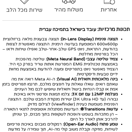
אחריות
משלוח מהיר
שירות מכל הלב
תכונות מרכזיות:
עובד בישראל בתמיכה עברית
תצוגה פנימית (In-Lens Display):
תצוגה צבעונית מלאה ברזולוציית
600x600p המוטמעת בעדשה הימנית. התצוגה מאפשרת לצפות
בהודעות, התראות, ניווט GPS שלב-אחר-שלב ואפילו שיחות וידאו –
הכל בפרטיות מוחלטת.
צמיד שליטה עצבי (Meta Neural Band):
שליטה מהפכנית
באמצעות טכנולוגיית EMG המפרשת אותות שריר בפרק כף היד.
הצמיד מאפשר ניווט בתפריטים ומענה להודעות באמצעות מחוות
ידיים טבעיות ודיסקרטיות.
בינה מלאכותית ויזואלית (Visual AI):
ה-Meta AI רואה את מה
שאתם רואים. שאלו שאלות על חפצים מולכם, תרגמו תפריטים בזמן
אמת או קבלו הנחיות בישול ויזואליות שיופיעו לכם מול העיניים.
מצלמת 12MP עם זום 3X:
צלמו תמונות וסרטוני וידאו באיכות
גבוהה (עד 3K Ultra HD) ישירות מנקודת המבט שלכם. התצוגה
הפנימית משמשת כעינית (Viewfinder) לצילום מדויק.
עדשות Transitions®:
העדשות מסתגלות אוטומטית לתנאי התאורה
– הן מתכהות בשמש והופכות לשקופות בתוך מבנים, כך שניתן
להרכיב אותן לאורך כל היום.
שמע פתוח (Open-Ear Audio):
רמקולים מובנים באיכות פרימיום
לשיחות, מוזיקה וקבלת משוב קולי מה-AI, תוך שמירה על מודעות