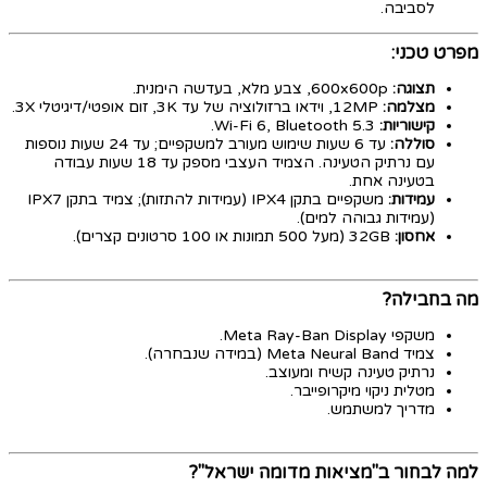
לסביבה.
מפרט טכני:
תצוגה:
600x600p, צבע מלא, בעדשה הימנית.
מצלמה:
12MP, וידאו ברזולוציה של עד 3K, זום אופטי/דיגיטלי 3X.
קישוריות:
Wi-Fi 6, Bluetooth 5.3.
סוללה:
עד 6 שעות שימוש מעורב למשקפיים; עד 24 שעות נוספות
עם נרתיק הטעינה. הצמיד העצבי מספק עד 18 שעות עבודה
בטעינה אחת.
עמידות:
משקפיים בתקן IPX4 (עמידות להתזות); צמיד בתקן IPX7
(עמידות גבוהה למים).
אחסון:
32GB (מעל 500 תמונות או 100 סרטונים קצרים).
מה בחבילה?
משקפי Meta Ray-Ban Display.
צמיד Meta Neural Band (במידה שנבחרה).
נרתיק טעינה קשיח ומעוצב.
מטלית ניקוי מיקרופייבר.
מדריך למשתמש.
למה לבחור ב"מציאות מדומה ישראל"?