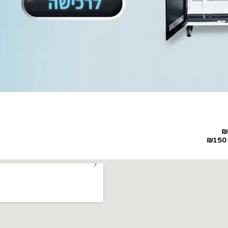
₪
₪150