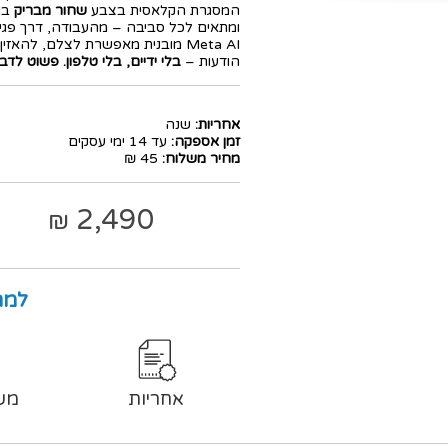
המסגרת הקלאסית בצבע
שחור מבריק
בש
ומתאים לכל סביבה – מהעבודה, דרך פגישו
Meta AI מובנית מאפשרת לצלם, לה
הודעות –
בלי ידיים, בלי טלפון. פשוט לדב
אחריות:
שנה
זמן אספקה:
עד 14 ימי עסקים
מחיר משלוח:
45 ₪
2,490
₪
למה
אחריות
מש