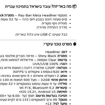
📦
מה באריזה?
עובד בישראל בתמיכה עברית
משקפי Ray-Ban Meta Headliner –
מסגרת Shiny Black
קייס טעינה חכם בצבע חום כהה – עד 32 שעות שימוש
מטלית ניקוי מקורית
מדריך התחלה מהירה
כבל טעינה USB-C אינו כלול באריזה
🧠
מפרט טכני עיקרי:
דגם:
Headliner
מסגרת:
Shiny Black – מראה מבריק ואלגנטי בעיצוב יומיומי
עדשות:
Clear שקופות – אידיאליות לשימוש פנימי, משרדי וצילומי תוכן
הגנה:
100% UVA/UVB
מצלמה:
12MP אולטרה רחבה | תמונות ווידאו באיכות גבוהה
וידאו:
1440x1920 פיקסלים ב־30FPS
שמע:
2 רמקולים פתוחים + 5 מיקרופונים באיכות גבוהה
אחסון פנימי:
32GB – מעל 500 תמונות או 100 סרטוני וידאו
סוללה:
עד 4 שעות שימוש במשקפיים + 32 שעות נוספות עם קייס טעינה
קישוריות:
Wi-Fi 6, Bluetooth 5.2
תאימות:
iOS 15.2+, Android 10+
תמיכה בעדשות מרשם:
תומך (עד -6.00 ועד +4.00)
משקל:
49 גרם למשקפיים | 133 גרם לקייס טעינה
מיועד לגיל:
13+