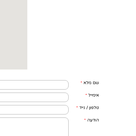
שם מלא
*
אימייל
*
טלפון / נייד
*
הודעה
*