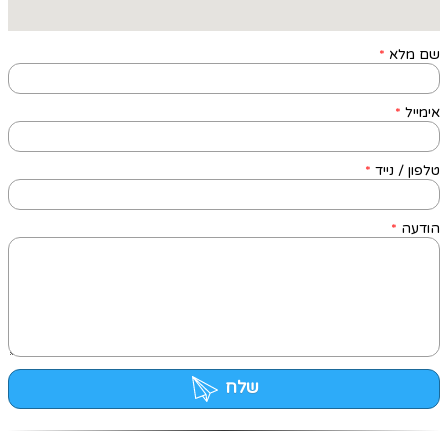
שם מלא
*
אימייל
*
טלפון / נייד
*
הודעה
*
שלח