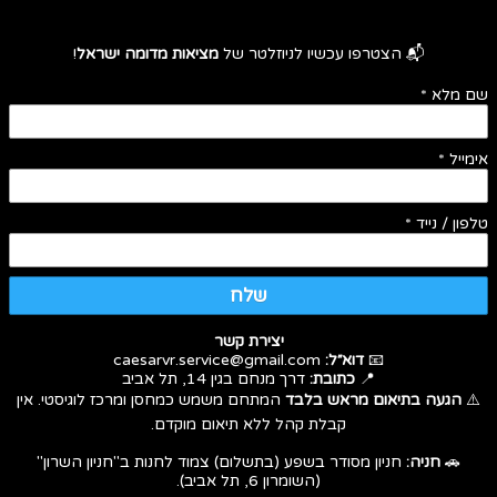
📬 הצטרפו עכשיו לניוזלטר של
מציאות מדומה ישראל
!
שם מלא
*
אימייל
*
טלפון / נייד
*
שלח
יצירת קשר
📧
דוא״ל:
caesarvr.service@gmail.com
📍
כתובת:
דרך מנחם בגין 14, תל אביב
⚠️
הגעה בתיאום מראש בלבד
המתחם משמש כמחסן ומרכז לוגיסטי. אין
קבלת קהל ללא תיאום מוקדם.
🚗
חניה:
חניון מסודר בשפע (בתשלום) צמוד לחנות ב"חניון השרון"
(השומרון 6, תל אביב).