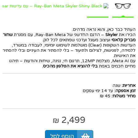
העתיד כבר כאן, והוא נראה מדהים.
הכירו את
Skyler
– הדגם החדשני של Ray-Ban Meta, עם מסגרת
שחור
מבריק קלאסי
ועיצוב מעוגל ועדכני שמתאים לכל לוק.
העדשות השקופות (Clear) מושלמות לשימוש יומיומי, לעבודה במשרד,
ללמידה, לפגישות, לצילום ולתיעוד – בלי להסתיר את העיניים ובלי להסתיר
את האישיות.
עם Meta AI, מצלמת 12MP, תרגום חי, נגינה, שיחות והודעות – תיהנו
מחיים חכמים באמת
בלי להוציא את הטלפון מהכיס.
אחריות:
שנה
זמן אספקה:
עד 14 ימי עסקים
מחיר משלוח:
45 ₪
2,499
₪
הוסף לסל