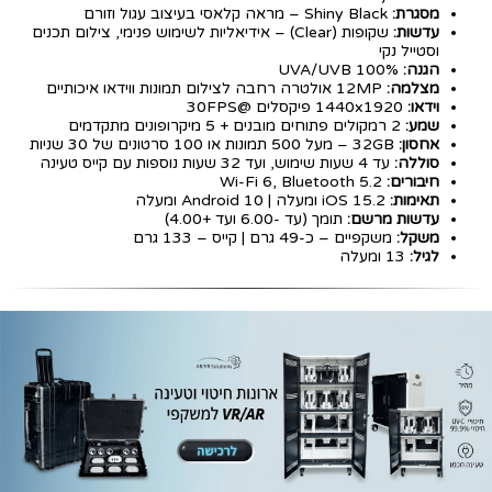
מסגרת:
Shiny Black – מראה קלאסי בעיצוב עגול וזורם
עדשות:
שקופות (Clear) – אידיאליות לשימוש פנימי, צילום תכנים
וסטייל נקי
הגנה:
100% UVA/UVB
מצלמה:
12MP אולטרה רחבה לצילום תמונות ווידאו איכותיים
וידאו:
1440x1920 פיקסלים @30FPS
שמע:
2 רמקולים פתוחים מובנים + 5 מיקרופונים מתקדמים
אחסון:
32GB – מעל 500 תמונות או 100 סרטונים של 30 שניות
סוללה:
עד 4 שעות שימוש, ועד 32 שעות נוספות עם קייס טעינה
חיבורים:
Wi-Fi 6, Bluetooth 5.2
תאימות:
iOS 15.2 ומעלה | Android 10 ומעלה
עדשות מרשם:
תומך (עד -6.00 ועד +4.00)
משקל:
משקפיים – כ-49 גרם | קייס – 133 גרם
לגיל:
13 ומעלה