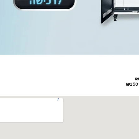
₪
₪150