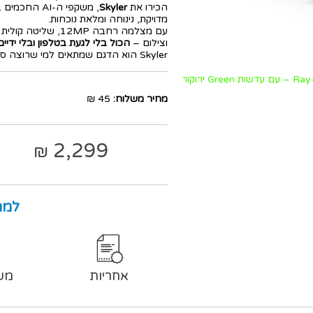
הכירו את
Skyler
, משקפי ה-AI החכמים בצבע
מדויקת, נינוחה ומלאת נוכחות.
וצילום –
הכול בלי לגעת בטלפון ובלי ידיים
Skyler הוא הדגם שמתאים למי שרוצה סטייל נקי ומוכר – עם טכנולוגיה שמקדימה את זמנה.
מחיר משלוח:
45 ₪
2,299
₪
למה
אחריות
מש