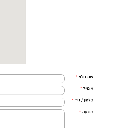
שם מלא
*
אימייל
*
טלפון / נייד
*
הודעה
*