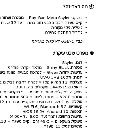
📦
מה באריזה?
משקפי Ray-Ban Meta Skyler –
מסגרת שחור מ
קייס טעינה חכם בצבע חום כהה – עד 32 שעות שימוש
מטלית ניקוי מקורית
מדריך התחלה מהירה
כבל USB-C לא כלול באריזה
🧠
מפרט טכני עיקרי:
דגם:
Skyler
מסגרת:
Shiny Black – מראה יוקרתי ומודרני
עדשות:
ירוקות Green – לנראות טבעית ומוגנת ביום
הגנה:
100% UVA/UVB
מצלמה:
12 מגה פיקסל אולטרה רחבה לצילום ברמה גבוהה
וידאו:
1440x1920 פיקסלים ב־30FPS
שמע:
2 רמקולים פתוחים מובנים + 5 מיקרופונים איכותיים
אחסון:
32GB – מספיק ליותר מ־500 תמונות או 100 סרטונים
סוללה:
עד 4 שעות שימוש במשקפיים עצמם + 32 שעות נוספות עם קייס טעינה
קישוריות:
Wi-Fi 6, Bluetooth 5.2
תאימות:
iOS 15.2+, Android 10+
עדשות מרשם:
נתמך (עד -6.00 ועד +4.00)
משקל:
משקפיים – כ-49 גרם | קייס טעינה – 133 גרם
מתאים לגיל:
13 ומעלה