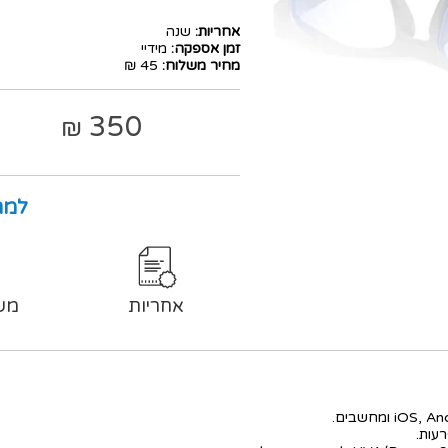
אחריות:
שנה
זמן אספקה:
מידיי
מחיר משלוח:
45 ₪
350
₪
למה
אחריות
מש
עות.