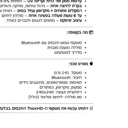
עדשות מסנן אור כחול וקרינת UV
– חסימת 99.9% מקרני UVA/B להגנה מקסימלית.
בקרת לחיצה אחת
– ניהול שיחות, מוזיקה והוולי
רמקולים פתוחים + מיקרופון עמיד במים
– חוויית ש
עד 6 שעות פעולה בטעינה אחת
– סוללת ליתיום נ
עיצוב יוניסקס
– מתאים לנשים ולגברים כאחד.
📦 מה בקופסה:
משקפי שמש חכמים עם Bluetooth
סוללה נטענת מובנית
מדריך למשתמש
🧠 מפרט טכני:
משקל: 141 גרם
חיבור: Bluetooth
תאימות: סמארטפונים, מחשבים ניידים
ממשק: מיקרופון, כפתורים
רזולוציית תצוגה: 240x240
סוג סוללה: ליתיום פולימר (כולל)
🛒
הזמינו עכשיו את משקפי ה-TnoxHD החכמים בבלעדיות ממציאות מדומה ישראל – היבואן המוביל למשקפיים חכמים וטכנולוגיות מציאות מדומה בארץ מאז 2013!