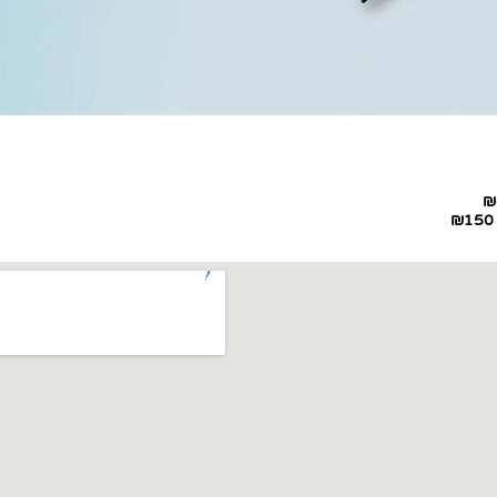
₪
₪150