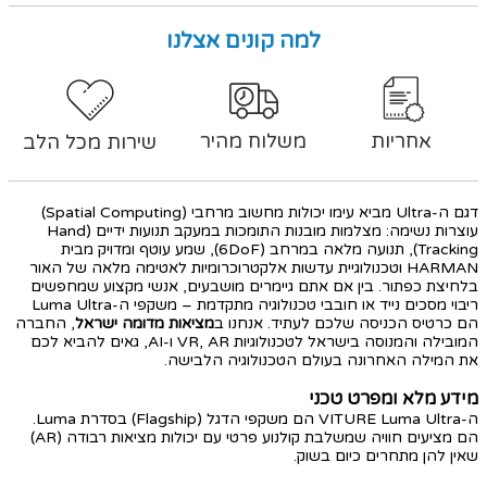
למה קונים אצלנו
אחריות
משלוח מהיר
שירות מכל הלב
דגם ה-Ultra מביא עימו יכולות מחשוב מרחבי (Spatial Computing)
עוצרות נשימה: מצלמות מובנות התומכות במעקב תנועות ידיים (Hand
Tracking), תנועה מלאה במרחב (6DoF), שמע עוטף ומדויק מבית
HARMAN וטכנולוגיית עדשות אלקטרוכרומיות לאטימה מלאה של האור
בלחיצת כפתור. בין אם אתם גיימרים מושבעים, אנשי מקצוע שמחפשים
ריבוי מסכים נייד או חובבי טכנולוגיה מתקדמת – משקפי ה-Luma Ultra
הם כרטיס הכניסה שלכם לעתיד. אנחנו ב
מציאות מדומה ישראל
, החברה
המובילה והמנוסה בישראל לטכנולוגיות VR, AR ו-AI, גאים להביא לכם
את המילה האחרונה בעולם הטכנולוגיה הלבישה.
מידע מלא ומפרט טכני
ה-VITURE Luma Ultra הם משקפי הדגל (Flagship) בסדרת Luma.
הם מציעים חוויה שמשלבת קולנוע פרטי עם יכולות מציאות רבודה (AR)
שאין להן מתחרים כיום בשוק.