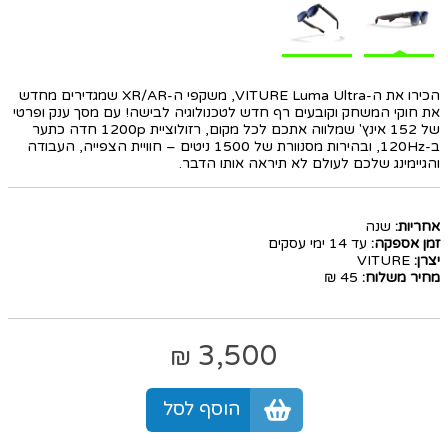
הכירו את ה-VITURE Luma Ultra, משקפי ה-XR/AR שמגדירים מחדש
את חוקי המשחק וקובעים רף חדש לטכנולוגיה לבישה! עם מסך ענק ופרטי
של 152 אינץ' שמלווה אתכם לכל מקום, רזולוציית 1200p חדה כתער
ב-120Hz, ובהירות מסנוורת של 1500 ניטים – חוויית הצפייה, העבודה
והגיימינג שלכם לעולם לא תיראה אותו הדבר.
אחריות:
שנה
זמן אספקה:
עד 14 ימי עסקים
יצרן:
VITURE
מחיר משלוח:
45 ₪
3,500
₪
הוסף לסל