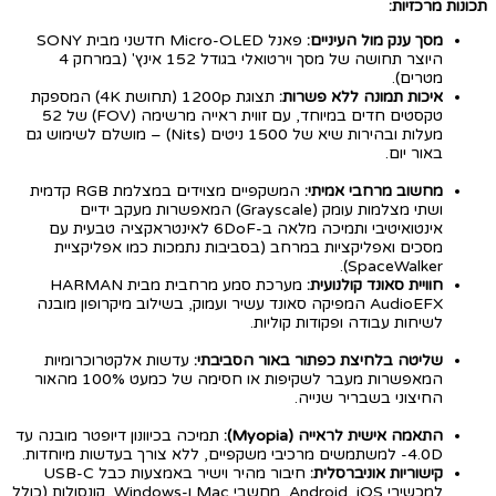
תכונות מרכזיות:
מסך ענק מול העיניים:
פאנל Micro-OLED חדשני מבית SONY
היוצר תחושה של מסך וירטואלי בגודל 152 אינץ' (במרחק 4
מטרים).
איכות תמונה ללא פשרות:
תצוגת 1200p (תחושת 4K) המספקת
טקסטים חדים במיוחד, עם זווית ראייה מרשימה (FOV) של 52
מעלות ובהירות שיא של 1500 ניטים (Nits) – מושלם לשימוש גם
באור יום.
מחשוב מרחבי אמיתי:
המשקפיים מצוידים במצלמת RGB קדמית
ושתי מצלמות עומק (Grayscale) המאפשרות מעקב ידיים
אינטואיטיבי ותמיכה מלאה ב-6DoF לאינטראקציה טבעית עם
מסכים ואפליקציות במרחב (בסביבות נתמכות כמו אפליקציית
SpaceWalker).
חוויית סאונד קולנועית:
מערכת סמע מרחבית מבית HARMAN
AudioEFX המפיקה סאונד עשיר ועמוק, בשילוב מיקרופון מובנה
לשיחות עבודה ופקודות קוליות.
שליטה בלחיצת כפתור באור הסביבתי:
עדשות אלקטרוכרומיות
המאפשרות מעבר לשקיפות או חסימה של כמעט 100% מהאור
החיצוני בשבריר שנייה.
התאמה אישית לראייה (Myopia):
תמיכה בכיוונון דיופטר מובנה עד
4.0D- למשתמשים מרכיבי משקפיים, ללא צורך בעדשות מיוחדות.
קישוריות אוניברסלית:
חיבור מהיר וישיר באמצעות כבל USB-C
למכשירי Android, iOS, מחשבי Mac ו-Windows, קונסולות (כולל