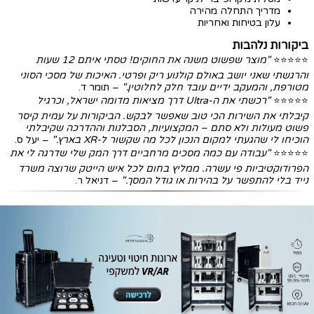
מדריך התחלה מהירה
עלון בטיחות ואחריות
ביקורות נלהבות
⭐⭐⭐⭐⭐
"מוצר שפשוט משנה את החוקים! טסתי איתם 12 שעות
והרגשתי שאני יושב באולם קולנוע ריק ופרטי. האיכות של מסכי הסוני
מטורפת, והמעקב ידיים עובד חלק לחלוטין."
– תומר ד.
⭐⭐⭐⭐⭐
"רכשתי את ה-Ultra דרך מציאות מדומה ישראל, וכרגיל
קיבלתי את השירות הכי טוב שאפשר לבקש. הביקורות על עמית קיסר
פשוט מעולות ולא סתם – המקצועיות, הסבלנות וההדרכה שקיבלתי
הוכיחו לי שהגעתי למקום הנכון לכל מה שקשור ל-XR בארץ."
– יעל ס.
⭐⭐⭐⭐⭐
"עבודה עם כמה מסכים מרחביים דרך המק שלי שדרגה לי את
הפרודוקטיביות פי עשרה. ממליץ בחום לכל איש הייטק שרוצה משרד
נייד בלי להתפשר על בהירות או גודל המסך."
– דניאל ר.