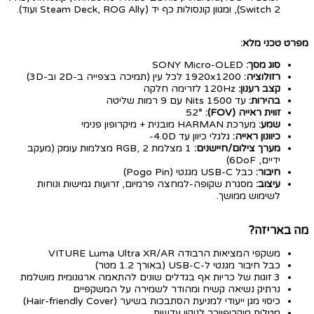
Switch 2), ומגוון קונסולות כף יד (Steam Deck, ROG Ally ועוד).
מפרט טכני מלא:
סוג מסך:
SONY Micro-OLED
רזולוציה:
1920x1200 לכל עין (תמיכה בצפייה ב-2D וב-3D)
קצב רענון:
120Hz לזרימה חלקה
בהירות:
עד 1500 Nits עם 9 רמות שליטה
זווית ראייה (FOV):
52°
שמע:
מערכת HARMAN מובנית + מיקרופון פנימי
כיוונון ראייה:
גלגלי כיוון עד 4.0D-
מערך צילום/חיישנים:
1 מצלמת RGB, 2 מצלמות עומק (מעקב
ידיים, 6DoF)
חיבור:
כבל USB-C מגנטי (Pogo Pin)
עיצוב:
מסגרת שקופה-למחצה פרמיום, זרועות גמישות ונוחות
לשימוש ממושך.
מה באריזה?
משקפי המציאות הרבודה VITURE Luma Ultra XR/AR
כבל חיבור מגנטי ל-USB-C (באורך 1.2 מטר)
3 זוגות של כריות אף בגדלים שונים להתאמה ארגונומית מושלמת
נרתיק נשיאה קשיח ומהודר לשמירה על המשקפיים
כיסוי מגן ייעודי למניעת הסתבכות בשיער (Hair-friendly Cover)
מטלית מיקרופייבר לניקוי עדשות