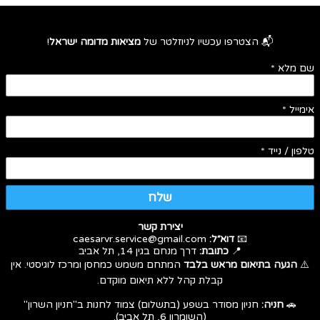
📬 הצטרפו עכשיו לניוזלטר של
מציאות מדומה ישראל
!
שם מלא
*
אימייל
*
טלפון / נייד
*
שלח
יצירת קשר
📧
דוא״ל:
caesarvr.service@gmail.com
📍
כתובת:
דרך מנחם בגין 14, תל אביב
⚠️
הגעה בתיאום מראש בלבד
המתחם משמש כמחסן ומרכז לוגיסטי. אין
קבלת קהל ללא תיאום מוקדם.
🚗
חניה:
חניון מסודר בשפע (בתשלום) צמוד לחנות ב"חניון השרון"
(השומרון 6, תל אביב).