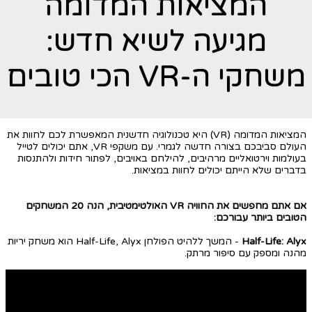
המציאות המדומה
מגיעה לשיא חדש:
משחקי ה-VR הכי טובים
המציאות המדומה (VR) היא טכנולוגיה חדשנית המאפשרת לכם לחוות את
העולם סביבכם בצורה חדשה לגמרי. עם משקפי VR, אתם יכולים לטייל
בעולמות וירטואליים מרהיבים, להילחם באויבים, לפתור חידות ולהתנסות
בדברים שלא הייתם יכולים לחוות במציאות.
אם אתם מחפשים את החוויה VR האולטימטיבית, הנה 20 המשחקים
הטובים ביותר עבורכם:
Half-Life: Alyx
- המשך ללהיט הפולחן Half-Life, Alyx הוא משחק יריות
מהנה ומספק עם סיפור מרתק.