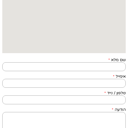
שם מלא
*
אימייל
*
טלפון / נייד
*
הודעה
*