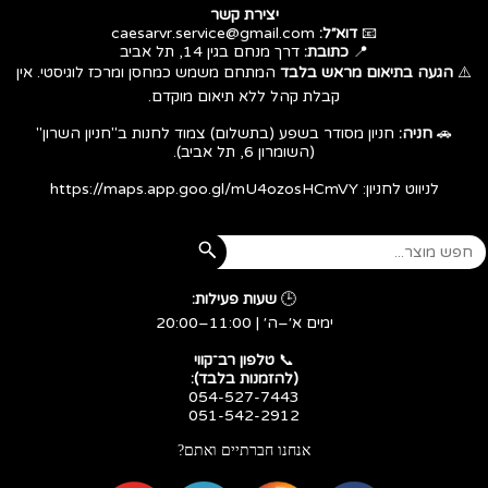
יצירת קשר
📧
דוא״ל:
caesarvr.service@gmail.com
📍
כתובת:
דרך מנחם בגין 14, תל אביב
⚠️
הגעה בתיאום מראש בלבד
המתחם משמש כמחסן ומרכז לוגיסטי. אין
קבלת קהל ללא תיאום מוקדם.
🚗
חניה:
חניון מסודר בשפע (בתשלום) צמוד לחנות ב"חניון השרון"
(השומרון 6, תל אביב).
לניווט לחניון:
https://maps.app.goo.gl/mU4ozosHCmVY
🕒
שעות פעילות:
ימים א׳–ה׳ | 11:00–20:00
​​​​​​​📞
טלפון רב־קווי
(להזמנות בלבד):
054-527-7443
051-542-2912
אנחנו חברתיים ואתם?