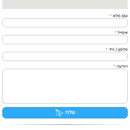
שם מלא
*
אימייל
*
טלפון / נייד
*
הודעה
*
שלח