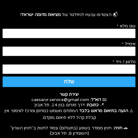
📬 הצטרפו עכשיו לניוזלטר של
מציאות מדומה ישראל
!
שם מלא
*
אימייל
*
טלפון / נייד
*
שלח
יצירת קשר
📧
דוא״ל:
caesarvr.service@gmail.com
📍
כתובת:
דרך מנחם בגין 14, תל אביב
⚠️
הגעה בתיאום מראש בלבד
המתחם משמש כמחסן ומרכז לוגיסטי. אין
קבלת קהל ללא תיאום מוקדם.
🚗
חניה:
חניון מסודר בשפע (בתשלום) צמוד לחנות ב"חניון השרון"
(השומרון 6, תל אביב).