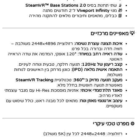
📡 שתי תחנות בסיס
SteamVR™ Base Stations 2.0
🎁 מנוי
Viveport Infinity
ל־2 חודשים מתנה
📘 כבלים, מתאמים וחיבורים מלאים להתקנה מהירה
💡 מאפיינים מרכזיים
איכות תצוגה עוצרת נשימה:
רזולוציית 4896×2448 משולבת –
חוויה חדה וברורה בכל פרט.
שדה ראייה רחב במיוחד:
120° אופקי, המדמה את שדה הראייה
האנושי.
קצב ריענון של 120Hz:
תנועה חלקה, טבעית ונוחה לעיניים.
התאמה אישית מלאה (IPD):
כוונון מרחק בין האישונים לנוחות
מושלמת.
מעקב תנועה מדויק ב־360°:
טכנולוגיית
SteamVR Tracking
מאפשרת תנועה חופשית בחלל מלא.
סאונד תלת־ממדי איכותי:
אוזניות מוסמכות Hi-Res עם מגבר עוצמתי
לאודיו מרהיב.
עיצוב ארגונומי מאוזן ונוח:
מתאים לכל מבנה ראש, כולל שימוש עם
משקפיים.
⚙️ מפרט טכני עיקרי
רזולוציה: 2448×2448 לכל עין (5K משולב)