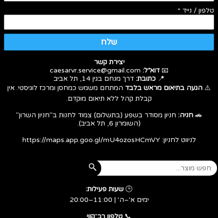
טלפון / נייד
*
שלח
יצירת קשר
📧
דוא״ל:
caesarvr.service@gmail.com
📍
כתובת:
דרך מנחם בגין 14, תל אביב
⚠️
הגעה בתיאום מראש בלבד
המתחם משמש כמחסן ומרכז לוגיסטי. אין
קבלת קהל ללא תיאום מוקדם.
🚗
חניה:
חניון מסודר בשפע (בתשלום) צמוד לחנות ב"חניון השרון"
(השומרון 6, תל אביב).
לניווט לחניון:
https://maps.app.goo.gl/mU4ozosHCmVY
🕒
שעות פעילות:
ימים א׳–ה׳ | 11:00–20:00
​​​​​​​📞
טלפון רב־קווי