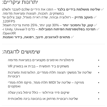
יתרונות עיקריים:
✅
שליטה מושלמת בידיים בלבד
– הפכו את הידיים שלכם לעכבר ולשלט
במשחקים, תוכנות, תצוגות ומציאות מדומה.
✅
מעקב מדויק
– רזולוציה גבוהה, שדה ראייה מוגדל, קצב צילום עד
120FPS.
✅
קטן, קל וחסכוני יותר
– 30% קטן יותר, 25% פחות צריכת חשמל.
✅
תמיכה בפלטפורמות הפיתוח המובילות
– כלים ל-Unity, Unreal ו-
OpenXR.
✅
מתאים לארגונים, חינוך, רפואה, בידור ואמנות
.
שימושים לדוגמה:
סימולציות ואימונים מקצועיים במציאות מדומה
משחקים ביד חופשית – בבית או בפארק VR
שליטה על ממשקי תצוגה תלת-ממדיים, הולוגרמות ומערכות
רובוטיות
מוזיקה – שליטה על MIDI תלת-ממד, מיקס תלת-ממדי
ואפקטים
שיקום פיזי ונוירולוגי – כולל טיפול בעין עצלה
שליטה רובוטית מרחוק או בהכוונה בינה מלאכותית