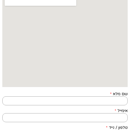
שם מלא
*
אימייל
*
טלפון / נייד
*