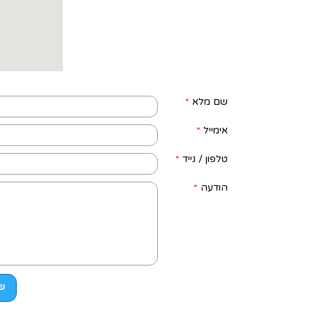
שם מלא
*
אימייל
*
טלפון / נייד
*
הודעה
*
ש