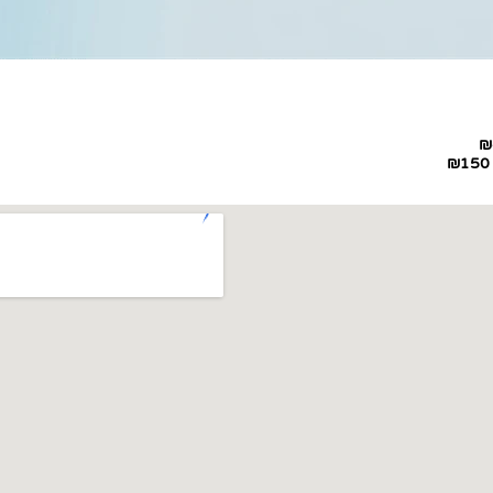
₪
₪150