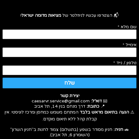
📬 הצטרפו עכשיו לניוזלטר של
מציאות מדומה ישראל
!
שם מלא
*
אימייל
*
טלפון / נייד
*
שלח
יצירת קשר
📧
דוא״ל:
caesarvr.service@gmail.com
📍
כתובת:
דרך מנחם בגין 14, תל אביב
⚠️
הגעה בתיאום מראש בלבד
המתחם משמש כמחסן ומרכז לוגיסטי. אין
קבלת קהל ללא תיאום מוקדם.
🚗
חניה:
חניון מסודר בשפע (בתשלום) צמוד לחנות ב"חניון השרון"
(השומרון 6, תל אביב).