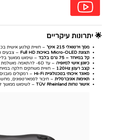
🌟 יתרונות עיקריים
מסך וירטואלי 215 אינץ’
– חוויית קולנוע אישית בכ
תצוגת Micro-OLED באיכות Full HD
– צבעים חיי
קל במיוחד – 75 גרם בלבד
– שימוש ממושך בלי 
כיוונון אישי למיופיה
– עד ‎-6D להתאמה מושלמת לעיניים.
קצב רענון 120Hz
– חוויית משחקים חלקה במיוחד
סאונד איכותי בטכנולוגיית Hi-Fi
– רמקולים מובנים
תאימות אוניברסלית
– חיבור לסמארטפונים, מחשבים וקונסולות ב
אישור נוחות TÜV Rheinland
– לשימוש ממושך לל