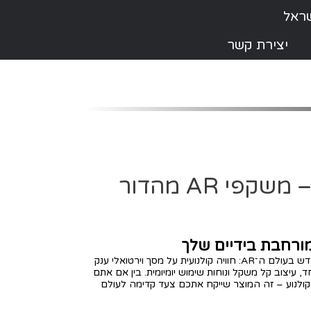
יצירת קשר
🥽 Rokid Max 2 – משקפי AR מהדור
ורחבת בידיים שלך
מציבים סטנדרט חדש בעולם ה־AR: חוויה קולנועית על מסך וירטואלי ענק
ד, עיצוב קל משקל ונוחות שימוש יומיומית. בין אם אתם
י קולנוע – זה המוצר שייקח אתכם צעד קדימה לעולם