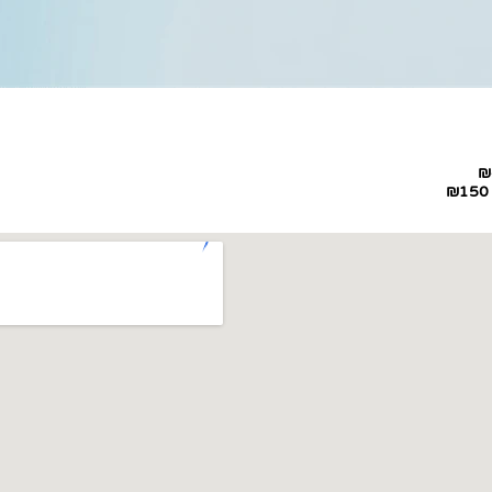
₪
₪150