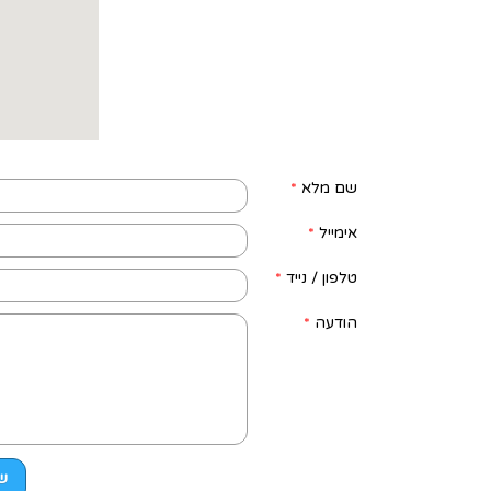
שם מלא
*
אימייל
*
טלפון / נייד
*
הודעה
*
ש