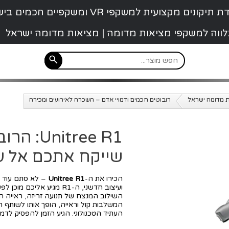
קונים מקצועית למשקפי VR ומשקפיים חכמים בישראל
 נלווה למשקפי מציאות מדומה | מציאות מדומה ישראל
רובוטים חכמים ודמויי אדם – השכרה לאירועים ומכירה
itree R1
שייקח אתכם אל ע
הכירו את ה-
Unitree R1
– לא סתם עוד ר
ועיצוב חדשני, ה-R1 מגיע א
המשלבות קול וראייה, הופך אותו לשותף 
העתיד הטכנולוגי. הגיע הזמן להפסיק לדמ