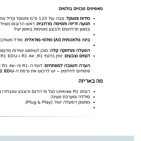
מאפיינים טכניים בולטים:
מידות ומשקל:
גובה של 123 ס"מ ומשקל קליל של כ-29 ק"ג בלבד. עיצוב נייד שמשאיר אתכם ממוקדים בחדשנות.
תנועה זריזה ותפיסה מרחבית:
במגוון תרחישים ולבצע משימות באופן יעיל.
בינה מלאכותית (AI) מולטי-מודאלית:
מודל משולב ו
הפעלה ותחזוקה קלה:
מוכן לשימוש ישירות מהקופסה ("Out of the box"), ללא הגדרות וכ
דגמים וצבעים:
זמין בדגמי R1 Air ,R1 ו-R1 EDU. הצבעים הזמינים הם לבן ואדום.
הערה חשובה למפתחים:
דג
פתוחים לחלוטין – יש לרכוש את גרסת ה-
1 EDU
מה באריזה
רובוט Unitree R1 (על פי הדגם והצבע שנבחרו מראש).
סוללה ומערכת טעינה.
ממשק הפעלה ישיר (Plug & Play).