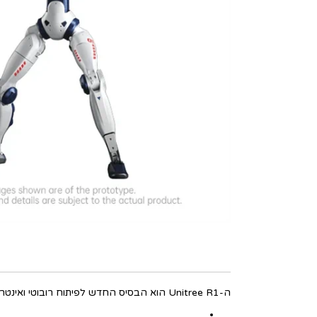
ה-Unitree R1 הוא הבסיס החדש לפיתוח רובוטי ואינטראקציית אדם-מכונה מדהימה, בייצור חברת Unitree Robotics.