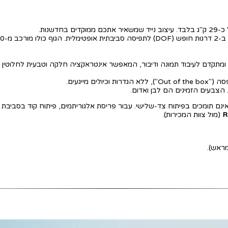
מתקדם לעיבוד תמונה ודיבור, המאפשר אינטראקציה חלקה וטבעית לחלוטין מ
יולים מייגעים.
מי ה-R1 וה-R1 Air אינם תומכים בפיתוח צד-שלישי. עבור פריסת אלגוריתמים, פיתוח קוד בס
R
(מול צוות המכירות).