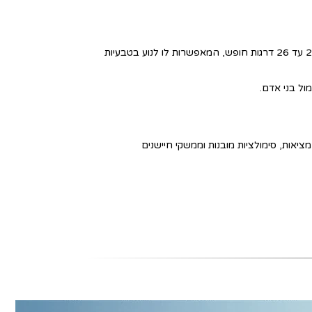
ראש הרובוט מצויד ב-2 דרגות חופש (DOF) לתפיסה סביבתית אופטימלית. הגוף כולו מורכב מ-20 עד 26 דרגות חופש, המאפשרות לו לנוע בטבעיות
ול בני אדם.
ביבת מציאות, סימולציות מובנות וממשקי חיישנים