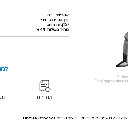
אחריות:
שנה
זמן אספקה:
מידיי
יצרן:
unitree
מחיר משלוח:
45 ₪
למה
אחריות
מש