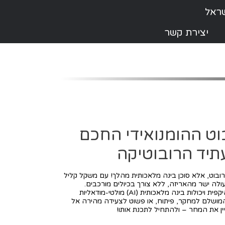
יצירת קשר
Un: הרובוט ההומנואידי החכם
תיד הרובוטיקה
ובוט, אלא סוכן בינה מלאכותית מהלך! עם משקל קליל
ליכם מוכן לפעולה ישר מהאריזה, ללא צורך בכיולים מורכבים.
השילוב המנצח של תנועה זריזה, ראייה היקפית ויכולות בינה מלאכותית (AI) מולטי-מודאליות
המושלם למחקר, פיתוח, או פשוט לצעידה מהירה אל
יין את המחר – ולהתחיל לתכנת אותו!