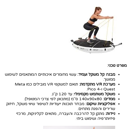
מפרט טכני:
מבנה קל משקל ועמיד:
עשוי מחומרים איכותיים המותאמים לשימוש
ממושך.
מערכת VR מתקדמת:
תואם למשקפי VR מובילים כמו Meta
Quest ו-Pico 4.
משקל משתמש מקסימלי:
עד 120 ק"ג.
ממדים:
140x90x80 ס"מ (מתכוונן לפי צרכי המטופל).
אפליקציות שיקום:
מבחר תוכנות ייעודיות לשיפור שיווי משקל, חיזוק
שרירים והפגת מתחים.
ניידות:
מתקן קל להרכבה והעברה, מתאים לקליניקות, מרכזי
פיזיותרפיה ושימוש ביתי.