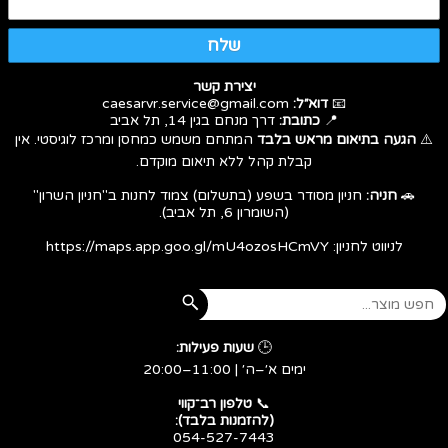
שלח
יצירת קשר
📧
דוא״ל:
caesarvr.service@gmail.com
📍
כתובת:
דרך מנחם בגין 14, תל אביב
⚠️
הגעה בתיאום מראש בלבד
המתחם משמש כמחסן ומרכז לוגיסטי. אין
קבלת קהל ללא תיאום מוקדם.
🚗
חניה:
חניון מסודר בשפע (בתשלום) צמוד לחנות ב"חניון השרון"
(השומרון 6, תל אביב).
לניווט לחניון:
https://maps.app.goo.gl/mU4ozosHCmVY
🕒
שעות פעילות:
ימים א׳–ה׳ | 11:00–20:00
​​​​​​​📞
טלפון רב־קווי
(להזמנות בלבד):
054-527-7443