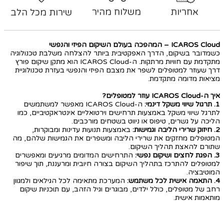
אחריות
משלוח מהיר
שירות מכל הלב
ICAROS Cloud – המהפכה בעולם השיקום הפיזי והנפשי
כשמדובר בשיקום, הדרך האפקטיבית ביותר להצלחה משלבת טכנולוגיה
מתקדמת עם חוויות מרתקות. ה-ICAROS Cloud הוא מתקן שיקום פורץ
דרך שעוזר למטופלים לשפר את מצבם הפיזי והנפשי בעזרת טכנולוגיית
מציאות מדומה מתקדמת.
איך ה-ICAROS Cloud עוזר למטופלים?
1. תרגול שיווי משקל דינמי:
ה-ICAROS Cloud מאפשר למשתמשים
לתרגל שיווי משקל באמצעות תרחישים וירטואליים אינטראקטיביים, כמו
הליכה על גשרים, טיפוס או ניווט בשטחים מורכבים.
2. חיזוק שרירי הליבה וגמישות:
באמצעות תנועות עדינות ומבוקרות,
המטופלים מחזקים את שרירי הליבה ומשפרים את הגמישות שלהם, מה
שתורם להאצת תהליך השיקום.
3. הפגת לחצים ושיקום נפשי:
התרחישים המדומים מרגיעים ומאפשרים
למטופלים להתרכז בתהליך השיקום בצורה חיובית ומרעננת, תוך שיפור
המוטיבציה.
4. התאמה אישית לכל משתמש:
המערכת מתאימה לכל הגילאים ולמגוון
רחב של מטופלים, כולל ילדים, מבוגרים וגיל הזהב, עם תוכניות שיקום
מותאמות אישית.