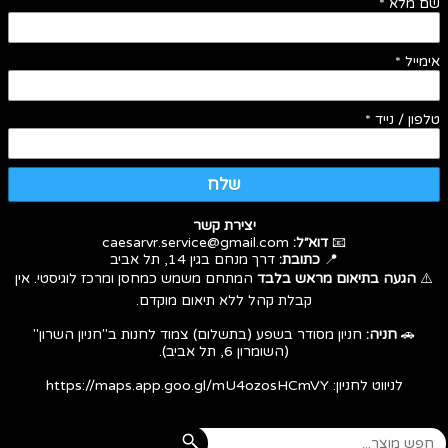
שם מלא
*
אימייל
*
טלפון / נייד
*
שלח
יצירת קשר
📧
דוא״ל:
caesarvr.service@gmail.com
📍
כתובת:
דרך מנחם בגין 14, תל אביב
⚠️
הגעה בתיאום מראש בלבד
המתחם משמש כמחסן ומרכז לוגיסטי. אין
קבלת קהל ללא תיאום מוקדם.
🚗
חניה:
חניון מסודר בשפע (בתשלום) צמוד לחנות ב"חניון השרון"
(השומרון 6, תל אביב).
לניווט לחניון:
https://maps.app.goo.gl/mU4ozosHCmVY