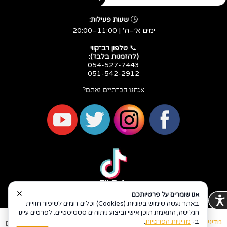
🕒
שעות פעילות:
ימים א׳–ה׳ | 11:00–20:00
​​​​​​​📞
טלפון רב־קווי
(להזמנות בלבד):
054-527-7443
051-542-2912
אנחנו חברתיים ואתם?
×
אנו שומרים על פרטיותכם
באתר נעשה שימוש בעוגיות (Cookies) וכלים דומים לשיפור חוויית
הגלישה, התאמת תוכן אישי וביצוע ניתוחים סטטיסטיים. לפרטים עיינו
ב-
מדיניות הפרטיות
.
מדיניות פרטיות
הצהרת נגישות
Coi בניית אתרים