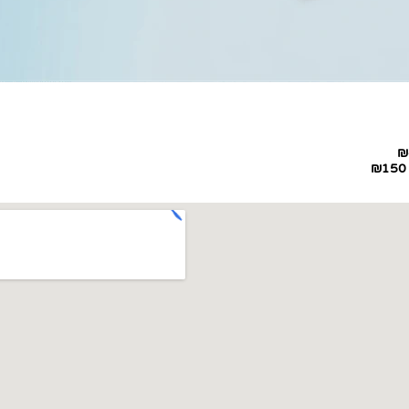
₪
₪150