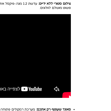
צילום סטורי ללא ידיים:
עדשת 12 מגה-פיקסל אולטרה-רחבה. זו בעצם
פשוט מושלם לוולוגים.
סאונד שעוטף רק אתכם:
מערכת רמקולים פתוחה (Open-Ear) מאפשרת לכם לשמוע מוזיקה ולנהל שיחות דרך 5 מיקרופונים מסנני רעשים, ועדיין להישאר מחוברים לסביבה