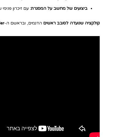
ביצועים של מחשב על המסגרת:
עם זיכרון פנימי של 32GB (מעל 500 תמונות או 100 סרטונים) ומעבד חכם Snapdragon® AR1 Gen 1, הכל קורה מהר,
קולקציה שנועדה לסובב ראשים
הדגמים, ובראשם ה-
er