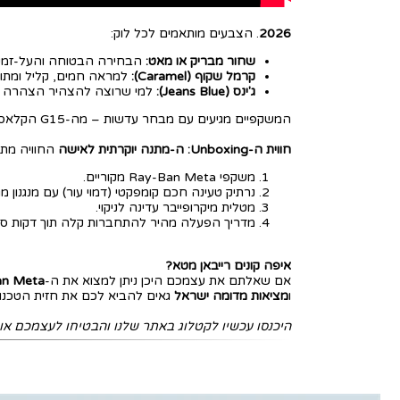
2026
. הצבעים מותאמים לכל לוק:
שחור מבריק או מאט:
הבחירה הבטוחה והעל-זמנ
קרמל שקוף (Caramel):
למראה חמים, קליל ומתוח
ג'ינס (Jeans Blue):
למי שרוצה להצהיר הצהרה או
המשקפיים מגיעים עם מבחר עדשות – מה-G15 הקלאסיות, דרך עדשות מדורגות רכות ועד לעדשות מתחלפות (Transitions) שמתאימות את עצמן לתנאי התאורה בחוץ ובפנים.
חווית ה-Unboxing: ה-מתנה יוקרתית לאישה
החוויה מתח
משקפי Ray-Ban Meta מקוריים.
נרתיק טעינה חכם קומפקטי (דמוי עור) עם מנגנון מגנטי המעניק
מטלית מיקרופייבר עדינה לניקוי.
מדריך הפעלה מהיר להתחברות קלה תוך דקות ספ
איפה קונים רייבאן מטא?
אם שאלתם את עצמכם היכן ניתן למצוא את ה-
y-Ban Meta
ו
מציאות מדומה ישראל
גאים להביא לכם את חזית הטכנולו
היכנסו עכשיו לקטלוג באתר שלנו והבטיחו לעצמכם או