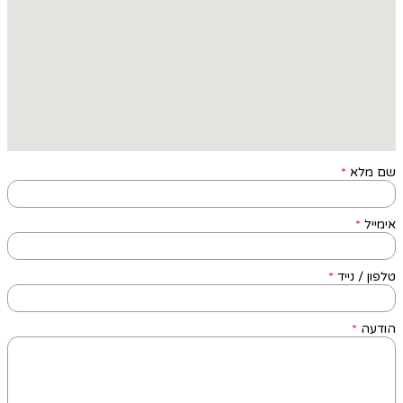
שם מלא
*
אימייל
*
טלפון / נייד
*
הודעה
*