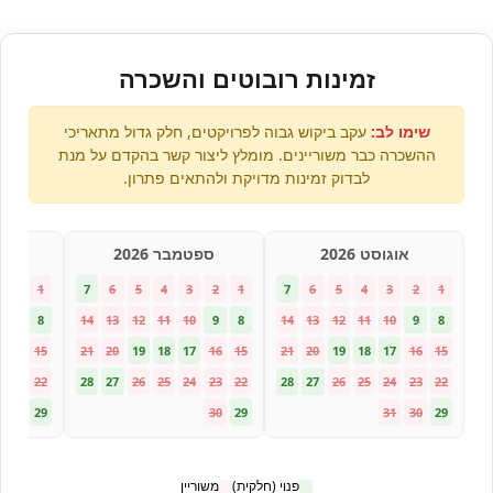
זמינות רובוטים והשכרה
שימו לב:
עקב ביקוש גבוה לפרויקטים, חלק גדול מתאריכי
ההשכרה כבר משוריינים. מומלץ ליצור קשר בהקדם על מנת
לבדוק זמינות מדויקת ולהתאים פתרון.
אוגוסט 2026
ספטמבר 2026
אוק
2
1
7
6
5
4
3
2
1
7
6
5
4
3
2
1
9
8
14
13
12
11
10
9
8
14
13
12
11
10
9
8
16
15
21
20
19
18
17
16
15
21
20
19
18
17
16
15
23
22
28
27
26
25
24
23
22
28
27
26
25
24
23
22
30
29
30
29
31
30
29
פנוי (חלקית)
משוריין