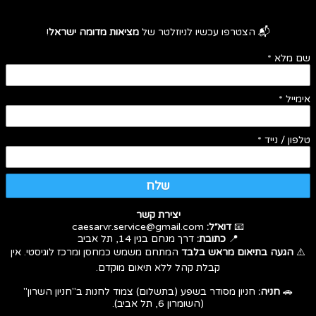
📬 הצטרפו עכשיו לניוזלטר של
מציאות מדומה ישראל
!
שם מלא
*
אימייל
*
טלפון / נייד
*
שלח
יצירת קשר
📧
דוא״ל:
caesarvr.service@gmail.com
📍
כתובת:
דרך מנחם בגין 14, תל אביב
⚠️
הגעה בתיאום מראש בלבד
המתחם משמש כמחסן ומרכז לוגיסטי. אין
קבלת קהל ללא תיאום מוקדם.
🚗
חניה:
חניון מסודר בשפע (בתשלום) צמוד לחנות ב"חניון השרון"
(השומרון 6, תל אביב).