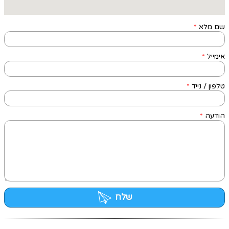
שם מלא
*
אימייל
*
טלפון / נייד
*
הודעה
*
שלח