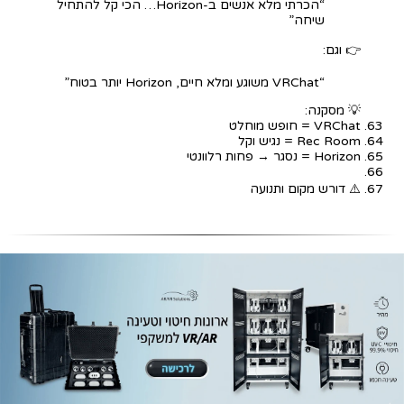
“הכרתי מלא אנשים ב-Horizon… הכי קל להתחיל
שיחה”
👉 וגם:
“VRChat משוגע ומלא חיים, Horizon יותר בטוח”
💡 מסקנה:
VRChat = חופש מוחלט
Rec Room = נגיש וקל
Horizon = נסגר → פחות רלוונטי
⚠️ דורש מקום ותנועה