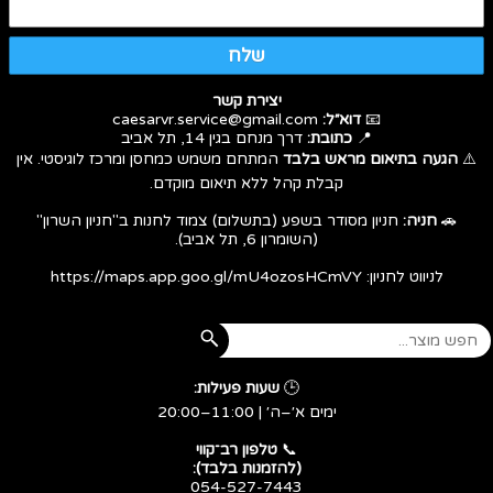
שלח
יצירת קשר
📧
דוא״ל:
caesarvr.service@gmail.com
📍
כתובת:
דרך מנחם בגין 14, תל אביב
⚠️
הגעה בתיאום מראש בלבד
המתחם משמש כמחסן ומרכז לוגיסטי. אין
קבלת קהל ללא תיאום מוקדם.
🚗
חניה:
חניון מסודר בשפע (בתשלום) צמוד לחנות ב"חניון השרון"
(השומרון 6, תל אביב).
לניווט לחניון:
https://maps.app.goo.gl/mU4ozosHCmVY
🕒
שעות פעילות:
ימים א׳–ה׳ | 11:00–20:00
​​​​​​​📞
טלפון רב־קווי
(להזמנות בלבד):
054-527-7443