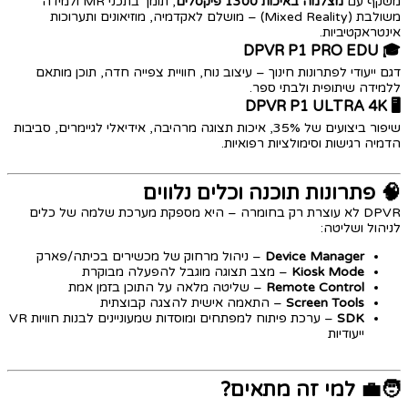
משקף עם
מצלמה באיכות 1300 פיקסלים
, תומך בתכני MR ולמידה
משולבת (Mixed Reality) – מושלם לאקדמיה, מוזיאונים ותערוכות
אינטראקטיביות.
DPVR P1 PRO EDU
🎓
דגם ייעודי לפתרונות חינוך – עיצוב נוח, חוויית צפייה חדה, תוכן מותאם
ללמידה שיתופית ולבתי ספר.
DPVR P1 ULTRA 4K
🖥️
שיפור ביצועים של 35%, איכות תצוגה מרהיבה, אידיאלי לגיימרים, סביבות
הדמיה רגישות וסימולציות רפואיות.
🧠 פתרונות תוכנה וכלים נלווים
DPVR לא עוצרת רק בחומרה – היא מספקת מערכת שלמה של כלים
לניהול ושליטה:
Device Manager
– ניהול מרחוק של מכשירים בכיתה/פארק
Kiosk Mode
– מצב תצוגה מוגבל להפעלה מבוקרת
Remote Control
– שליטה מלאה על התוכן בזמן אמת
Screen Tools
– התאמה אישית להצגה קבוצתית
SDK
– ערכת פיתוח למפתחים ומוסדות שמעוניינים לבנות חוויות VR
ייעודיות
🧑‍💼 למי זה מתאים?