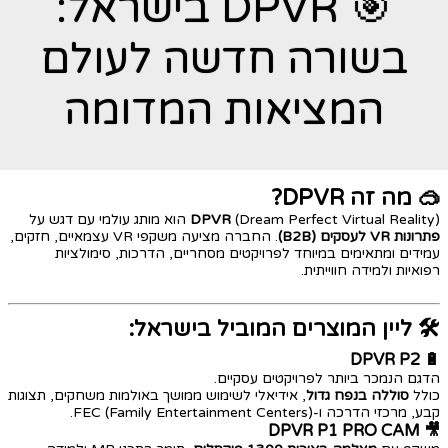
🎯 DPVR בישראל:
בשורה חדשה לעולם
המציאות המדומה
🥽 מה זה DPVR?
(Dream Perfect Virtual Reality) הוא מותג עולמי עם דגש על
DPVR
פתרונות VR לעסקים (B2B)
. החברה מציעה משקפי VR עצמאיים, חזקים,
עמידים ומתאימים במיוחד לפרויקטים מסחריים, הדרכות, סימולציות
רפואיות ולמידה חווייתית.
🛠️ ליין המוצרים המוביל בישראל:
DPVR P2
🔋
הדגם הנמכר ביותר לפרויקטים עסקיים.
כולל
סוללה בנפח גדול
, אידיאלי לשימוש ממושך באולמות משחקים, תצוגות
קבע, מרכזי הדרכה ו-FEC (Family Entertainment Centers).
DPVR P1 PRO CAM
🎥