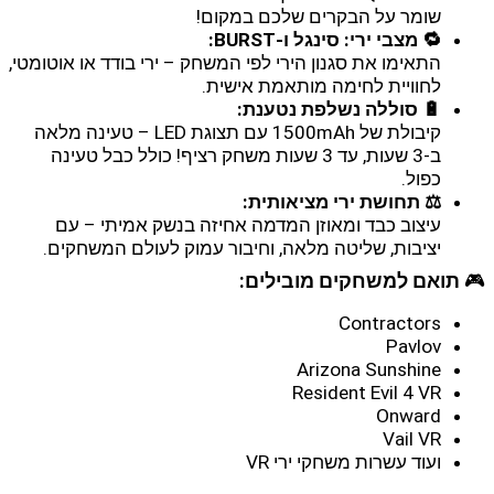
שומר על הבקרים שלכם במקום!
🔁 מצבי ירי: סינגל ו-BURST:
התאימו את סגנון הירי לפי המשחק – ירי בודד או אוטומטי,
לחוויית לחימה מותאמת אישית.
🔋 סוללה נשלפת נטענת:
קיבולת של 1500mAh עם תצוגת LED – טעינה מלאה
ב-3 שעות, עד 3 שעות משחק רציף! כולל כבל טעינה
כפול.
⚖️ תחושת ירי מציאותית:
עיצוב כבד ומאוזן המדמה אחיזה בנשק אמיתי – עם
יציבות, שליטה מלאה, וחיבור עמוק לעולם המשחקים.
🎮
תואם למשחקים מובילים:
Contractors
Pavlov
Arizona Sunshine
Resident Evil 4 VR
Onward
Vail VR
ועוד עשרות משחקי ירי VR