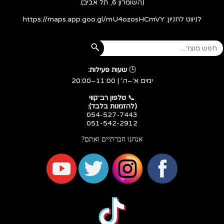
(השומרון 6, תל אביב).
לניווט לחניון:
https://maps.app.goo.gl/mU4ozosHCmVY
🕒
שעות פעילות:
ימים א׳–ה׳ | 11:00–20:00
​​​​​​​📞
טלפון רב־קווי
(להזמנות בלבד):
054-527-7443
051-542-2912
אנחנו חברתיים ואתם?