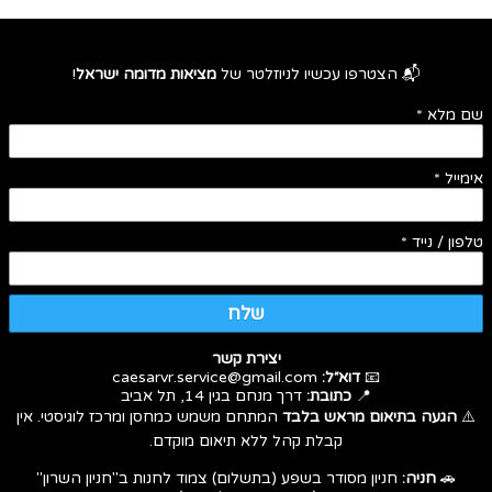
📬 הצטרפו עכשיו לניוזלטר של
מציאות מדומה ישראל
!
שם מלא
*
אימייל
*
טלפון / נייד
*
שלח
יצירת קשר
📧
דוא״ל:
caesarvr.service@gmail.com
📍
כתובת:
דרך מנחם בגין 14, תל אביב
⚠️
הגעה בתיאום מראש בלבד
המתחם משמש כמחסן ומרכז לוגיסטי. אין
קבלת קהל ללא תיאום מוקדם.
🚗
חניה:
חניון מסודר בשפע (בתשלום) צמוד לחנות ב"חניון השרון"