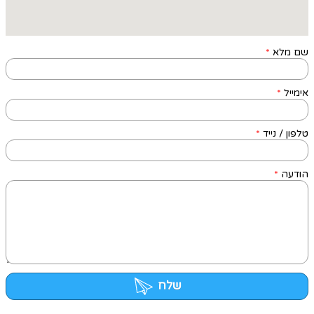
שם מלא
*
אימייל
*
טלפון / נייד
*
הודעה
*
שלח