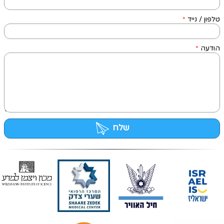
טלפון / נייד
*
הודעה
*
שלח