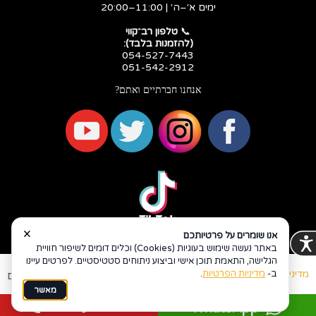
ימים א׳–ה׳ | 11:00–20:00
​​​​​​​📞
טלפון רב־קווי
(להזמנות בלבד):
054-527-7443
051-542-2912
אנחנו חברתיים ואתם?
×
אנו שומרים על פרטיותכם
באתר נעשה שימוש בעוגיות (Cookies) וכלים דומים לשיפור חוויית
הגלישה, התאמת תוכן אישי וביצוע ניתוחים סטטיסטיים. לפרטים עיינו
ב-
מדיניות הפרטיות
.
מדיניות פרטיות
הצהרת נגישות
Coi בניית אתרים
מאשר
לשיחה עם נציג
WhatsApp