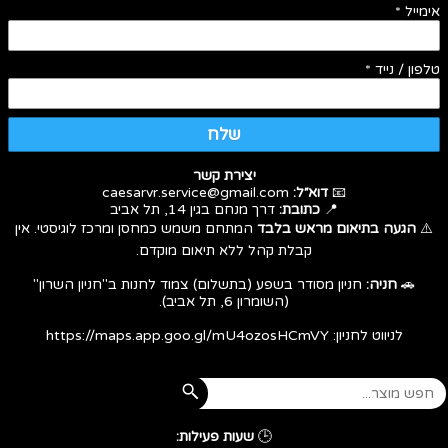
אימייל
*
טלפון / נייד
*
שלח
יצירת קשר
📧
דוא״ל:
caesarvr.service@gmail.com
📍
כתובת:
דרך מנחם בגין 14, תל אביב
⚠️
הגעה בתיאום מראש בלבד
המתחם משמש כמחסן ומרכז לוגיסטי. אין
קבלת קהל ללא תיאום מוקדם.
🚗
חניה:
חניון מסודר בשפע (בתשלום) צמוד לחנות ב"חניון השרון"
(השומרון 6, תל אביב).
לניווט לחניון:
https://maps.app.goo.gl/mU4ozosHCmVY
🕒
שעות פעילות: