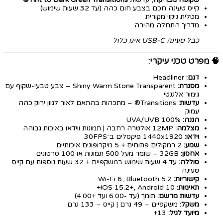
קייס טעינה חכם בצבע חום כהה (עד 32 שעות שימוש)
מטלית ניקוי מקורית
מדריך התחלה מהירה
כבל טעינה USB-C אינו כלול
🧠
מפרט טכני עיקרי:
דגם:
Headliner
מסגרת:
Shiny Warm Stone Transparent – צבע טבעי-שקוף עם
גימור אלגנטי
עדשות:
Transitions® – מתכהות בהתאם לאור לגוון ירוק כהה
עמוק
הגנה:
100% UVA/UVB
מצלמה:
12MP אולטרה רחבה | תמונות ווידאו באיכות גבוהה
וידאו:
1440x1920 פיקסלים ב־30FPS
שמע:
2 רמקולים פתוחים + 5 מיקרופונים איכותיים
אחסון:
32GB – שומר מעל 500 תמונות או 100 סרטונים
סוללה:
עד 4 שעות שימוש במשקפיים + 32 שעות נוספות עם קייס
טעינה
קישוריות:
Wi-Fi 6, Bluetooth 5.2
תאימות:
iOS 15.2+, Android 10+
עדשות מרשם:
תומך (עד -6.00 ועד +4.00)
משקל:
משקפיים – 49 גרם | קייס – 133 גרם
מיועד לגיל:
13+