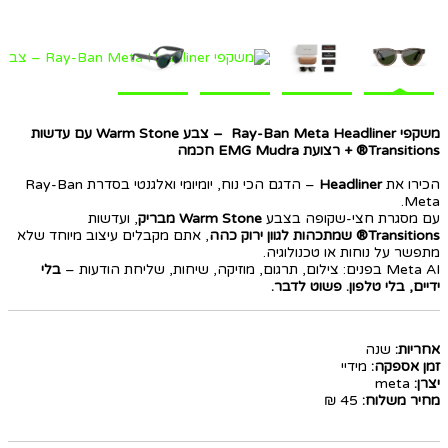
משקפי Ray-Ban Meta Headliner – צבע Warm Stone עם עדשות
Transitions® + רצועת EMG Mudra חכמה
הכירו את
Headliner
– הדגם הכי נוח, יומיומי ואלגנטי בסדרת Ray-Ban
Meta.
עם מסגרת חצי-שקופה בצבע
Warm Stone מבריק
, ועדשות
Transitions® שמתכהות לגוון ירוק כהה
, אתם מקבלים עיצוב מיוחד שלא
מתפשר על נוחות או טכנולוגיה.
Meta AI בפנים: צילום, תרגום, מוזיקה, שיחות, שליחת הודעות –
בלי
ידיים, בלי טלפון. פשוט לדבר.
אחריות:
שנה
זמן אספקה:
מידיי
יצרן:
meta
מחיר משלוח:
45 ₪