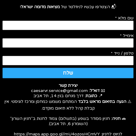
📬 הצטרפו עכשיו לניוזלטר של
מציאות מדומה ישראל
!
שם מלא
*
אימייל
*
טלפון / נייד
*
שלח
יצירת קשר
📧
דוא״ל:
caesarvr.service@gmail.com
📍
כתובת:
דרך מנחם בגין 14, תל אביב
⚠️
הגעה בתיאום מראש בלבד
המתחם משמש כמחסן ומרכז לוגיסטי. אין
קבלת קהל ללא תיאום מוקדם.
🚗
חניה:
חניון מסודר בשפע (בתשלום) צמוד לחנות ב"חניון השרון"
(השומרון 6, תל אביב).
לניווט לחניון:
https://maps.app.goo.gl/mU4ozosHCmVY