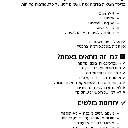
בקיסר מציאות מדומה אנחנו שמים דגש על פלטפורמות פתוחות:
OpenXR
Unity
Unreal Engine
Vive SDK
התאמה לפיתוח AI ואנליטיקה
אין נעילה אקוסיסטמית.
אין תלות בפלטפורמה צרכנית.
🏢 למי זה מתאים באמת?
✔ אוניברסיטאות ומכוני מחקר
✔ בתי חולים ומרכזי שיקום
✔ חברות UX וטכנולוגיה
✔ ארגונים והדרכה מקצועית
✔ פיתוח מתקדם ואינטראקציית אדם-מכונה
❌ לא מתאים לגיימרים ביתיים
❌ לא למי שמחפש “משחקים”
✅ יתרונות בולטים
מעקב עיניים מובנה – לא תוספת
ניידות מלאה + עבודה מעבדתית
מציאות רבודה צבעונית
פלטפורמה פתוחה למחקר