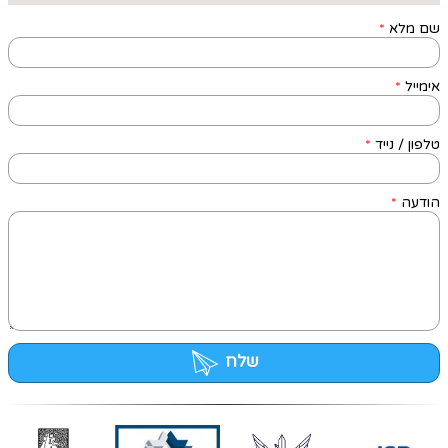
שם מלא
*
אימייל
*
טלפון / נייד
*
הודעה
*
שלח