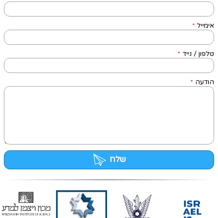
אימייל
*
טלפון / נייד
*
הודעה
*
שלח