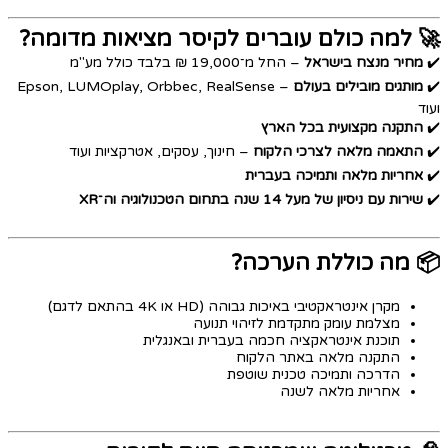
🚀 למה כולם עוברים לקיסר מציאות מדומה?
✔️
מחיר מנצח בישראל
– החל מ־19,000 ₪ בלבד כולל מע"מ
✔️
מותגים מובילים בעולם
– Epson, LUMOplay, Orbbec, RealSense
ועוד
✔️
התקנה מקצועית בכל הארץ
✔️
התאמה מלאה לצרכי הלקוח
– חינוך, עסקים, אטרקציות ועוד
✔️
אחריות מלאה ותמיכה בעברית
✔️
שירות עם ניסיון של מעל 14 שנה בתחום הטכנולוגיה וה־XR
📦 מה כוללת הערכה?
מקרן אינטראקטיבי באיכות גבוהה (HD או 4K בהתאם לדגם)
מצלמת עומק מתקדמת לזיהוי תנועה
תוכנת אינטראקציה חכמה בעברית ובאנגלית
התקנה מלאה באתר הלקוח
הדרכה ותמיכה טכנית שוטפת
אחריות מלאה לשנה