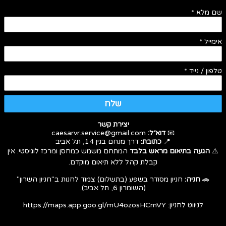
שם מלא
*
אימייל
*
טלפון / נייד
*
שלח
יצירת קשר
📧
דוא״ל:
caesarvr.service@gmail.com
📍
כתובת:
דרך מנחם בגין 14, תל אביב
⚠️
הגעה בתיאום מראש בלבד
המתחם משמש כמחסן ומרכז לוגיסטי. אין
קבלת קהל ללא תיאום מוקדם.
🚗
חניה:
חניון מסודר בשפע (בתשלום) צמוד לחנות ב"חניון השרון"
(השומרון 6, תל אביב).
לניווט לחניון:
https://maps.app.goo.gl/mU4ozosHCmVY