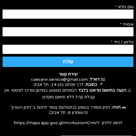
שם מלא
*
אימייל
*
טלפון / נייד
*
שלח
יצירת קשר
📧
דוא״ל:
caesarvr.service@gmail.com
📍
כתובת:
דרך מנחם בגין 14, תל אביב
⚠️
הגעה בתיאום מראש בלבד
המתחם משמש כמחסן ומרכז לוגיסטי. אין
קבלת קהל ללא תיאום מוקדם.
🚗
חניה:
חניון מסודר בשפע (בתשלום) צמוד לחנות ב"חניון השרון"
(השומרון 6, תל אביב).
לניווט לחניון:
https://maps.app.goo.gl/mU4ozosHCmVY