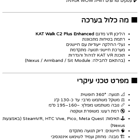
✔️ עסקים שרוצים חוויית WOW אמיתית
🟧 מה כלול בערכה
הליכון VR מדגם
KAT Walk C2 Plus Enhanced
רתמת בטיחות מתכווננת
נעלי החלקה ייעודיות עם חיישנים
מערכת חיישני תנועה מתקדמת
תוכנת KAT VR לניהול והגדרות
(בהתאם לחבילה: Nexus / Armband / Sit Module)
🟪 מפרט טכני עיקרי
📐 תנועה: 360° חופשית
⚖️ משקל משתמש מרבי: עד כ-130 ק״ג
📏 גובה משתמש מומלץ: ~160–195 ס״מ
🔇 רמת רעש: משופרת ושקטה
🕹️ תאימות: SteamVR, HTC Vive, Pico, Meta Quest (באמצעות
Nexus)
🧠 חיישנים: דיוק תנועה מתקדם
🏗️ מבנה: מחוזק ועמיד לשימוש אינטנסיבי