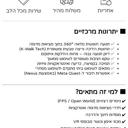
אחריות
משלוח מהיר
שירות מכל הלב
🟩 יתרונות מרכזיים
✅ תנועה חופשית מלאה 360° בתוך מציאות מדומה
✅ תחושת הליכה וריצה טבעית ומשופרת (K-Walk Tech)
✅ דיוק תנועה גבוה – פחות החלקות וניתוקים
✅ שקט ויציבות משופרים לשימוש ממושך
✅ תמיכה בקפיצה, כריעה ואינטראקציות פיזיות
✅ מתאים לשימוש ביתי מתקדם ולשימוש מסחרי
✅ אפשרות חיבור ל-Meta Quest (באמצעות Nexus)
🟦 למי זה מתאים?
✔️ גיימרים רציניים (FPS / Open World)
✔️ חדרי מציאות מדומה ואטרקציות
✔️ מוסדות חינוך והדרכה
✔️ מכוני אימון וכושר מבוססי VR