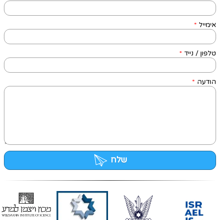
אימייל
*
טלפון / נייד
*
הודעה
*
שלח