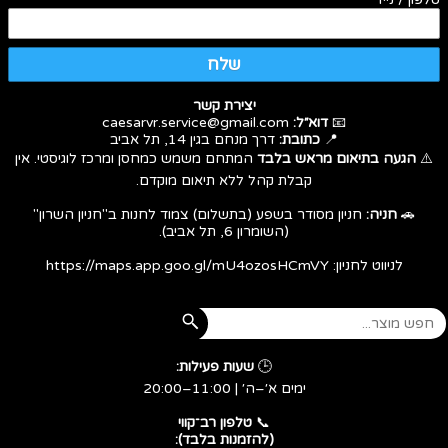
שלח
יצירת קשר
📧
דוא״ל:
caesarvr.service@gmail.com
📍
כתובת:
דרך מנחם בגין 14, תל אביב
⚠️
הגעה בתיאום מראש בלבד
המתחם משמש כמחסן ומרכז לוגיסטי. אין
קבלת קהל ללא תיאום מוקדם.
🚗
חניה:
חניון מסודר בשפע (בתשלום) צמוד לחנות ב"חניון השרון"
(השומרון 6, תל אביב).
לניווט לחניון:
https://maps.app.goo.gl/mU4ozosHCmVY
🕒
שעות פעילות:
ימים א׳–ה׳ | 11:00–20:00
​​​​​​​📞
טלפון רב־קווי
(להזמנות בלבד):