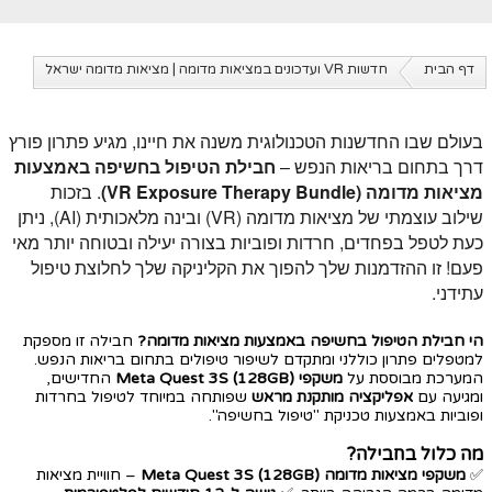
דף הבית
חדשות VR ועדכונים במציאות מדומה | מציאות מדומה ישראל
בעולם שבו החדשנות הטכנולוגית משנה את חיינו, מגיע פתרון פורץ
דרך בתחום בריאות הנפש –
חבילת הטיפול בחשיפה באמצעות
מציאות מדומה (VR Exposure Therapy Bundle)
. בזכות
שילוב עוצמתי של מציאות מדומה (VR) ובינה מלאכותית (AI), ניתן
כעת לטפל בפחדים, חרדות ופוביות בצורה יעילה ובטוחה יותר מאי
פעם! זו ההזדמנות שלך להפוך את הקליניקה שלך לחלוצת טיפול
עתידני.
הי חבילת הטיפול בחשיפה באמצעות מציאות מדומה?
חבילה זו מספקת
למטפלים פתרון כוללני ומתקדם לשיפור טיפולים בתחום בריאות הנפש.
המערכת מבוססת על
משקפי Meta Quest 3S (128GB)
החדישים,
ומגיעה עם
אפליקציה מותקנת מראש
שפותחה במיוחד לטיפול בחרדות
ופוביות באמצעות טכניקת "טיפול בחשיפה".
מה כלול בחבילה?
✅
משקפי מציאות מדומה Meta Quest 3S (128GB)
– חוויית מציאות