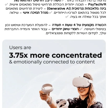
מדומה ברמה הגבוהה ביותר. ✅
גישה ל-12 חודשים לפלטפורמות
PsyTechVR
– תוכנה ייחודית הכוללת תרחישי טיפול מותאמים אישית. ✅
בינה מלאכותית גנרטיבית (Generative AI)
– ליצירת תרחישים מותאמים
לכל מטופל בהתאם לצרכיו הייחודיים. ✅
מנהל תמיכה אישי
– שילווה
אותך בכל שאלה או בעיה. ✅
הכשרה מקצועית של 4 שעות + תעודה
– להפעלת המערכת ושימוש נכון
בטיפולי חשיפה. ✅
חומרי שיווק ייחודיים
– עבור האתר והמדיה החברתית
שלך, לקידום השירות ללקוחות פוטנציאליים.