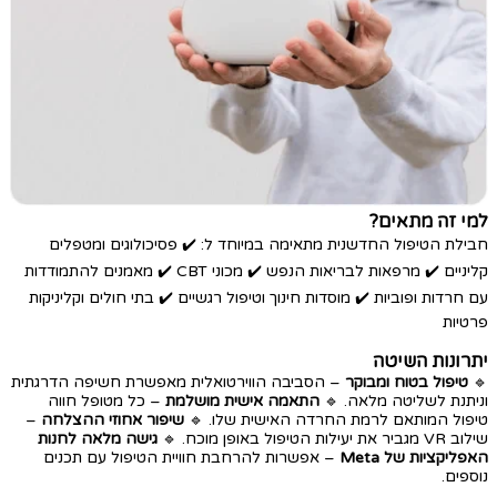
למי זה מתאים?
חבילת הטיפול החדשנית מתאימה במיוחד ל: ✔️ פסיכולוגים ומטפלים
קליניים ✔️ מרפאות לבריאות הנפש ✔️ מכוני CBT ✔️ מאמנים להתמודדות
עם חרדות ופוביות ✔️ מוסדות חינוך וטיפול רגשיים ✔️ בתי חולים וקליניקות
פרטיות
יתרונות השיטה
🔹
טיפול בטוח ומבוקר
– הסביבה הווירטואלית מאפשרת חשיפה הדרגתית
וניתנת לשליטה מלאה. 🔹
התאמה אישית מושלמת
– כל מטופל חווה
טיפול המותאם לרמת החרדה האישית שלו. 🔹
שיפור אחוזי ההצלחה
–
שילוב VR מגביר את יעילות הטיפול באופן מוכח. 🔹
גישה מלאה לחנות
האפליקציות של Meta
– אפשרות להרחבת חוויית הטיפול עם תכנים
נוספים.