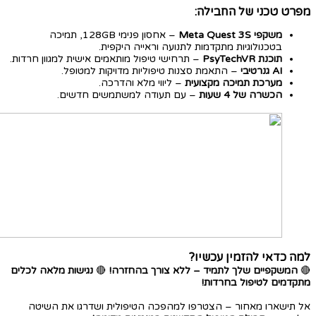
מפרט טכני של החבילה:
משקפי Meta Quest 3S
– אחסון פנימי 128GB, תמיכה
בטכנולוגיות מתקדמות לתנועה וראייה היקפית.
תוכנת PsyTechVR
– תרחישי טיפול מותאמים אישית למגוון חרדות.
AI גנרטיבי
– התאמת סצנות טיפוליות מדויקות למטופל.
מערכת תמיכה מקצועית
– ליווי מלא והדרכה.
הכשרה של 4 שעות
– עם תעודה למשתמשים חדשים.
למה כדאי להזמין עכשיו?
🔴
המשקפיים שלך לתמיד – ללא צורך בהחזרה!
🔴
נגישות מלאה לכלים
מתקדמים לטיפול בחרדות!
אל תישארו מאחור – הצטרפו למהפכה הטיפולית ושדרגו את השיטה