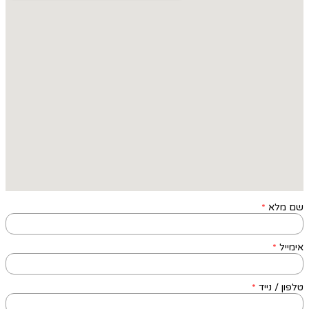
שם מלא
*
אימייל
*
טלפון / נייד
*