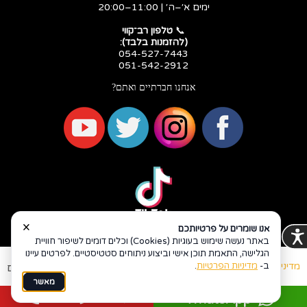
ימים א׳–ה׳ | 11:00–20:00
​​​​​​​📞
טלפון רב־קווי
(להזמנות בלבד):
054-527-7443
051-542-2912
אנחנו חברתיים ואתם?
×
אנו שומרים על פרטיותכם
באתר נעשה שימוש בעוגיות (Cookies) וכלים דומים לשיפור חוויית
הגלישה, התאמת תוכן אישי וביצוע ניתוחים סטטיסטיים. לפרטים עיינו
ב-
מדיניות הפרטיות
.
מדיניות פרטיות
הצהרת נגישות
Coi בניית אתרים
מאשר
לשיחה עם נציג
WhatsApp