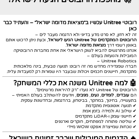
רובוטי
Unitree
עכשיו ב״מציאות מדומה ישראל״ – והעתיד כבר
כאן
זה לא חזון, לא סרט מדע בדיוני ולא הדגמה מעבר לים –
הרובוטים המתקדמים של Unitree הגיעו לישראל
, וכעת ניתן לרכוש אותם
באופן רשמי דרך
מציאות מדומה ישראל
.
אנחנו מתרגשים להביא לשוק הישראלי את אחת מחברות הרובוטיקה
המובילות והנועזות בעולם –
Unitree Robotics –
חברה שמגדירה מחדש מה זה רובוט: תנועה טבעית, בינה מלאכותית
מתקדמת, חיישנים חכמים ויכולות שבעבר היו שמורות רק למעבדות עלית.
🤖 למה Unitree משנה את כללי המשחק?
הרובוטים של Unitree לא נועדו “רק להיראות מרשימים”.
הם
עובדים
,
לומדים
,
נעים
,
מגיבים
, ויודעים להשתלב בעולם האמיתי –
בתעשייה, בחינוך, במחקר, בביטחון, בהדגמות, ובחדשנות עסקית.
✔ תנועה אוטונומית מתקדמת
✔ שילוב AI ולמידה בזמן אמת
✔ חיישני עומק ו-LiDAR מתקדמים
✔ שליטה פתוחה למפתחים, חוקרים וארגונים
✔ נוכחות שמייצרת אפקט WOW מיידי
🔥 הדגמים המובילים שכבר זמינים בישראל