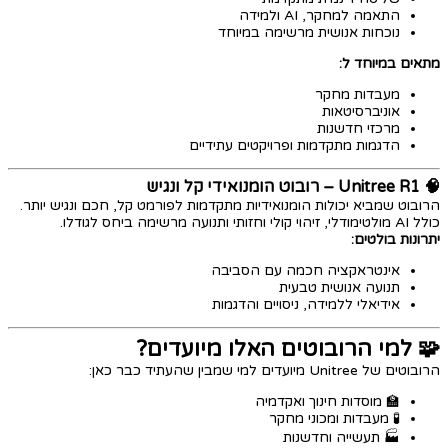
התאמה למחקר, AI ולמידה
נוכחות אנושית מרשימה במיוחד
מתאים במיוחד ל:
מעבדות מחקר
אוניברסיטאות
מרכזי חדשנות
הדגמות מתקדמות ופרויקטים עתידיים
🧠 Unitree R1 – רובוט הומנואידי קל ונגיש
הרובוט שמביא יכולות הומנואידיות מתקדמות לפורמט קל, חכם ונגיש יותר.
כולל AI מולטימודלי, זיהוי קולי וחזותי ותנועה מרשימה ביחס לגודלו.
יתרונות בולטים:
אינטראקציה חכמה עם הסביבה
תנועה אנושית טבעית
אידיאלי ללמידה, ניסויים והדגמות
🧩 למי הרובוטים האלו מיועדים?
הרובוטים של Unitree מיועדים למי שמבין שהעתיד כבר כאן:
🏫 מוסדות חינוך ואקדמיה
🧪 מעבדות ומכוני מחקר
🏭 תעשייה וחדשנות