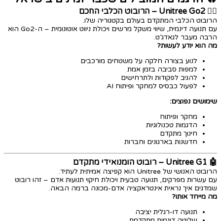
🐕‍🦺 Unitree Go2 – הרובוט הכלבי החכם
הרובוט הכלבי המתקדם בעולם בקטגוריה שלו.
עם תנועה דינמית, שיווי משקל מרשים ויכולת ניווט אוטונומית – ה-Go2 הוא
הרבה מעבר לגאדג’ט.
מה הוא יודע לעשות?
לנוע בצורה חלקה על משטחים מורכבים
למפות סביבה בזמן אמת
להגיב לפקודות ולתרחישים
לפעול כבסיס למחקר ופיתוח AI
שימושים נפוצים:
מחקר ופיתוח
הדגמות טכנולוגיות
חינוך מתקדם
חדשנות בארגונים וחברות
🤖 Unitree G1 – רובוט הומנואידי מתקדם
הרובוט האנושי של Unitree הוא קפיצה אמיתית לעתיד.
עם עשרות מפרקים, תנועה טבעית ויכולת חיקוי תנועות אדם – זהו רובוט
שמדגים איך נראית אינטראקציה אדם-מכונה ברמה הבאה.
מה מייחד אותו?
תנועה דו-רגלית יציבה
שליטה דינמית מתקדמת