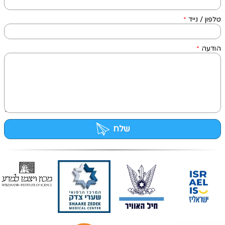
טלפון / נייד
*
הודעה
*
שלח